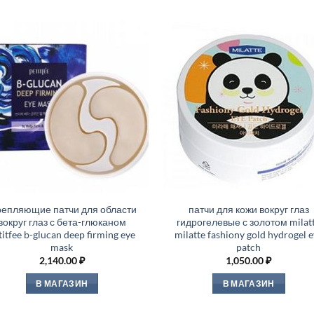
репляющие патчи для области
патчи для кожи вокруг глаз
вокруг глаз с бета-глюканом
гидрогелевые с золотом milat
titfee b-glucan deep firming eye
milatte fashiony gold hydrogel 
mask
patch
2,140.00
₽
1,050.00
₽
В МАГАЗИН
В МАГАЗИН