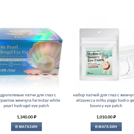
идрогелевые патчи для глаз с
набор патчей для глаз с жемчу
трактом жемчуга farmstay white
elizavecca milky piggy hydro-ge
pearl hydrogel eye patch
bouncy eye patch
1,340.00
₽
1,010.00
₽
В МАГАЗИН
В МАГАЗИН