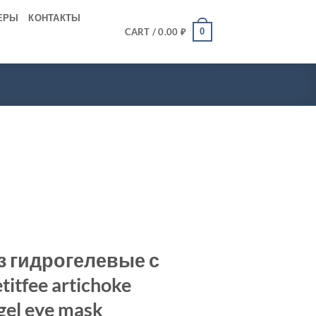
ЕРЫ
КОНТАКТЫ
0
CART /
0.00
₽
з гидрогелевые с
itfee artichoke
gel eye mask