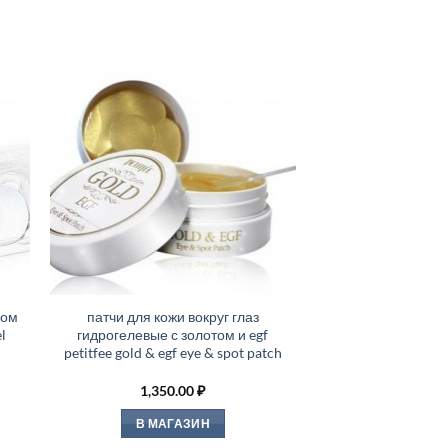
гом
патчи для кожи вокруг глаз
l
гидрогелевые с золотом и egf
petitfee gold & egf eye & spot patch
1,350.00
₽
В МАГАЗИН