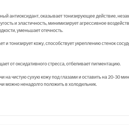
ный антиоксидант, оказывает тонизирующее действие, незам
угость и эластичность, минимизирует агрессивное воздейств
кости, уменьшает отечность.
ет и тонизирует кожу, способствует укреплению стенок сосу
ает от оксидативного стресса, отбеливает пигментацию.
и на чистую сухую кожу под глазами и оставить на 20-30 ми
чи можно ненадолго положить в холодильник.