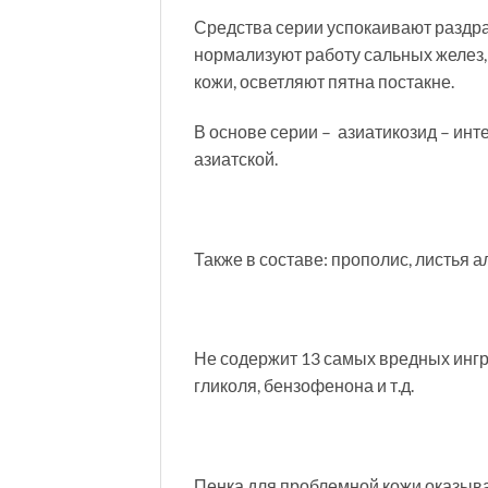
Средства серии успокаивают раздра
нормализуют работу сальных желез
кожи, осветляют пятна постакне.
В основе серии – азиатикозид – инт
азиатской.
Также в составе: прополис, листья а
Не содержит 13 самых вредных ингр
гликоля, бензофенона и т.д.
Пенка для проблемной кожи оказыва