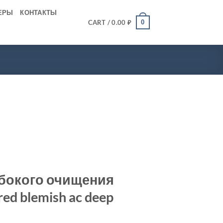
ЕРЫ
КОНТАКТЫ
0
CART /
0.00
₽
убокого очищения
red blemish ac deep