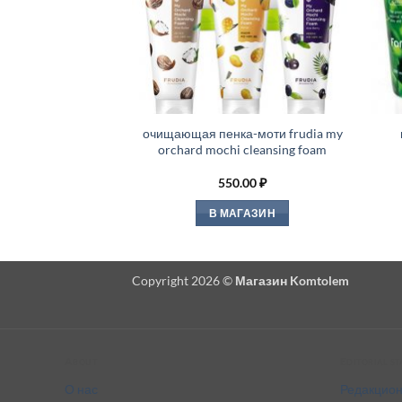
очищающая пенка-моти frudia my
orchard mochi cleansing foam
550.00
₽
В МАГАЗИН
Copyright 2026 ©
Магазин Komtolem
About
Editorial s
О нас
Редакцион