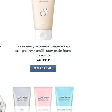
al
пенка для умывания с зерновыми
экстрактами amill super grain foam
cleansing
240.00
₽
В МАГАЗИН