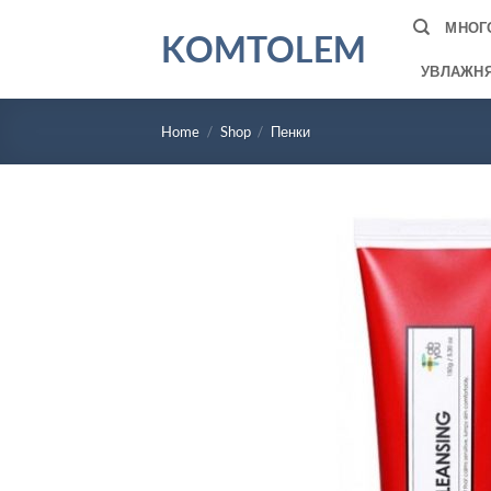
Skip
МНОГ
KOMTOLEM
to
content
УВЛАЖН
Home
/
Shop
/
Пенки