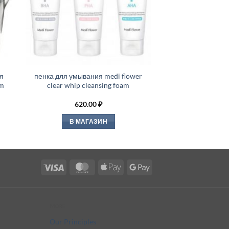
я
пенка для умывания medi flower
am
clear whip cleansing foam
620.00
₽
В МАГАЗИН
Visa
MasterCard
Apple
Google
Pay
Pay
More
Our Principles