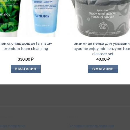
пенка очищающая farmstay
энзимная пенка для умывани
premium foam cleansing
ayoume enjoy mini enzyme fo
cleanser set
330.00
₽
40.00
₽
В МАГАЗИН
В МАГАЗИН
tandards
Legal
ная политика
Условия использования