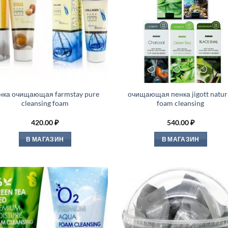
нка очищающая farmstay pure
очищающая пенка jigott natur
cleansing foam
foam cleansing
420.00
₽
540.00
₽
В МАГАЗИН
В МАГАЗИН