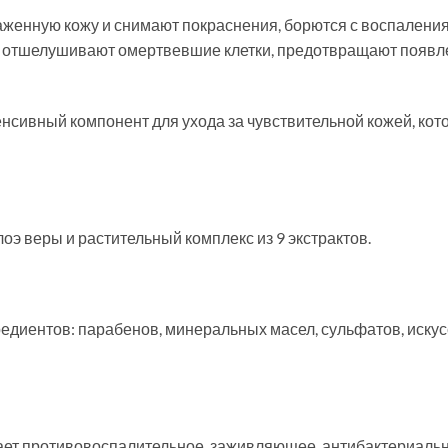
женную кожу и снимают покраснения, борются с воспалени
, отшелушивают омертвевшие клетки, предотвращают появл
енсивный компонент для ухода за чувствительной кожей, ко
лоэ веры и растительный комплекс из 9 экстрактов.
едиентов: парабенов, минеральных масел, сульфатов, иску
ет противовоспалительное, заживляющее, антибактериально