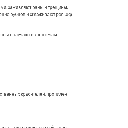
ями, заживляют раны и трещины,
ение рубцов и сглаживают рельеф
торый получают из центеллы
сственных красителей, пропилен
е и антисептическое действие.