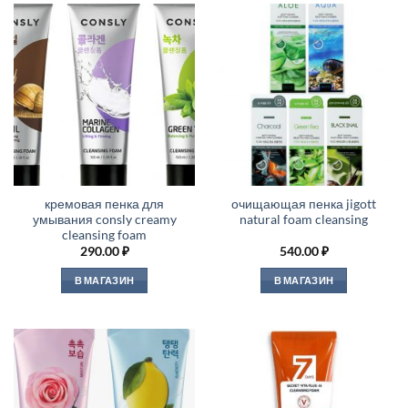
кремовая пенка для
очищающая пенка jigott
умывания consly creamy
natural foam cleansing
cleansing foam
290.00
₽
540.00
₽
В МАГАЗИН
В МАГАЗИН