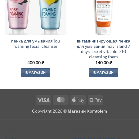
пенка для умывания iou
витаминизирующая пенка
foaming facial cleanser
для умывания may island 7
days secret vita plus-10
cleansing foam
400.00
₽
140.00
₽
В МАГАЗИН
В МАГАЗИН
Visa
MasterCard
Apple
Google
Pay
Pay
Copyright 2026 ©
Магазин Komtolem
About
Editorial standards
О нас
Редакционная политика