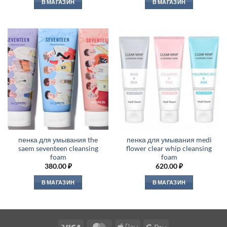
В МАГАЗИН
В МАГАЗИН
пенка для умывания the
пенка для умывания medi
saem seventeen cleansing
flower clear whip cleansing
foam
foam
380.00
₽
620.00
₽
В МАГАЗИН
В МАГАЗИН
Visa
MasterCard
Apple
Google