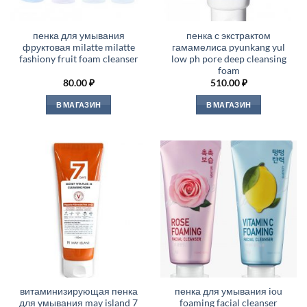
пенка для умывания
пенка с экстрактом
фруктовая milatte milatte
гамамелиса pyunkang yul
fashiony fruit foam cleanser
low ph pore deep cleansing
foam
80.00
₽
510.00
₽
В МАГАЗИН
В МАГАЗИН
витаминизирующая пенка
пенка для умывания iou
для умывания may island 7
foaming facial cleanser