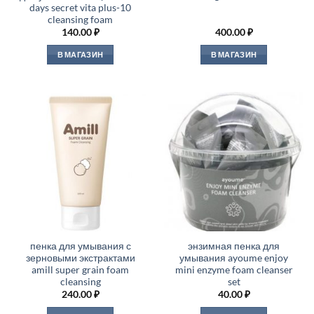
days secret vita plus-10
cleansing foam
140.00
₽
400.00
₽
В МАГАЗИН
В МАГАЗИН
пенка для умывания с
энзимная пенка для
зерновыми экстрактами
умывания ayoume enjoy
amill super grain foam
mini enzyme foam cleanser
cleansing
set
240.00
₽
40.00
₽