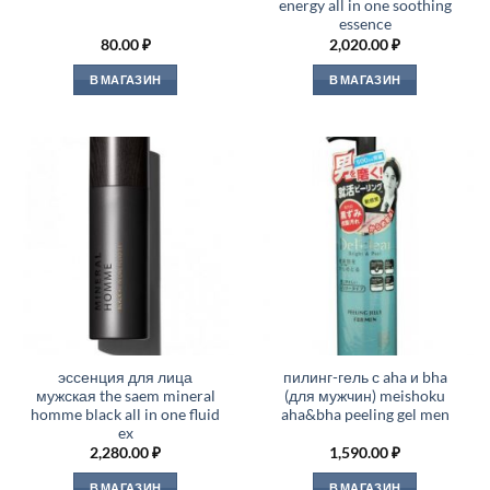
energy all in one soothing
essence
80.00
₽
2,020.00
₽
В МАГАЗИН
В МАГАЗИН
эссенция для лица
пилинг-гель с aha и bha
мужская the saem mineral
(для мужчин) meishoku
homme black all in one fluid
aha&bha peeling gel men
ex
2,280.00
₽
1,590.00
₽
В МАГАЗИН
В МАГАЗИН