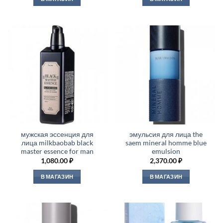
мужская эссенция для
эмульсия для лица the
лица milkbaobab black
saem mineral homme blue
master essence for man
emulsion
1,080.00
₽
2,370.00
₽
В МАГАЗИН
В МАГАЗИН