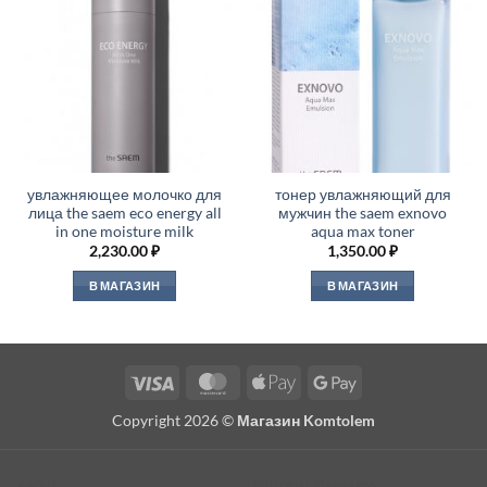
увлажняющее молочко для
тонер увлажняющий для
лица the saem eco energy all
мужчин the saem exnovo
in one moisture milk
aqua max toner
2,230.00
₽
1,350.00
₽
В МАГАЗИН
В МАГАЗИН
Visa
MasterCard
Apple
Google
Pay
Pay
Copyright 2026 ©
Магазин Komtolem
About
Editorial standards