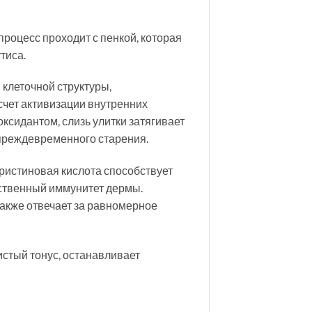
роцесс проходит с пенкой, которая
тиса.
 клеточной структуры,
счет активизации внутренних
сидантом, слизь улитки затягивает
 преждевременного старения.
ристиновая кислота способствует
бственный иммунитет дермы.
также отвечает за равномерное
истый тонус, останавливает