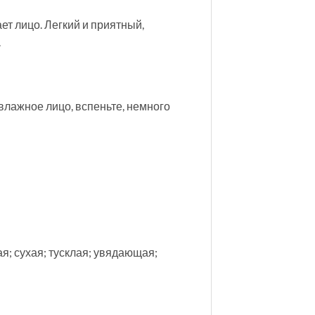
ет лицо. Легкий и приятный,
.
лажное лицо, вспеньте, немного
я; сухая; тусклая; увядающая;