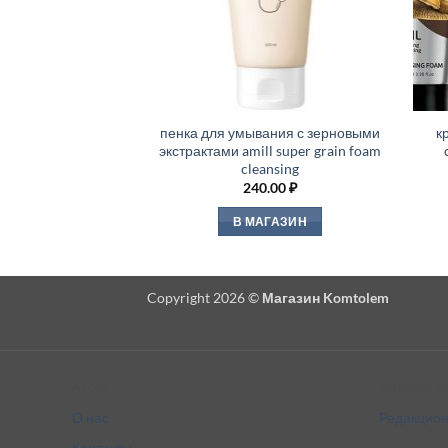
пенка для умывания с зерновыми
к
экстрактами amill super grain foam
cleansing
240.00
₽
В МАГАЗИН
Copyright 2026 ©
Магазин Komtolem
About
Editorial s
О нас
Редакцион
Контакты