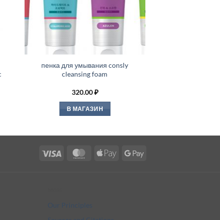
пенка для умывания consly
c
cleansing foam
320.00
₽
В МАГАЗИН
Visa
MasterCard
Apple
Google
Pay
Pay
More
Our Principles
Sources and Citations