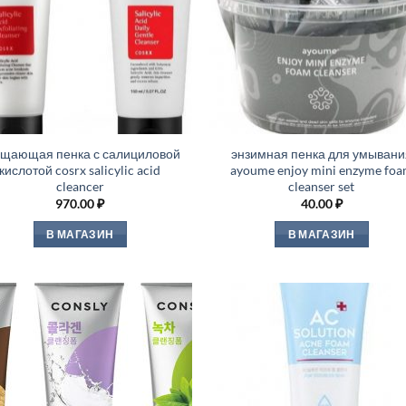
ищающая пенка с салициловой
энзимная пенка для умывани
кислотой cosrx salicylic acid
ayoume enjoy mini enzyme fo
cleancer
cleanser set
970.00
₽
40.00
₽
В МАГАЗИН
В МАГАЗИН