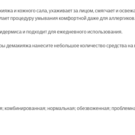
ияжа и кожного сала, ухаживает за лицом, смягчает и освежа
лает процедуру умывания комфортной даже для аллергиков
идермиса и подходит для ежедневного использования.
ы демакияжа нанесите небольшое количество средства на в
ая; комбинированная; нормальная; обезвоженная; проблемна