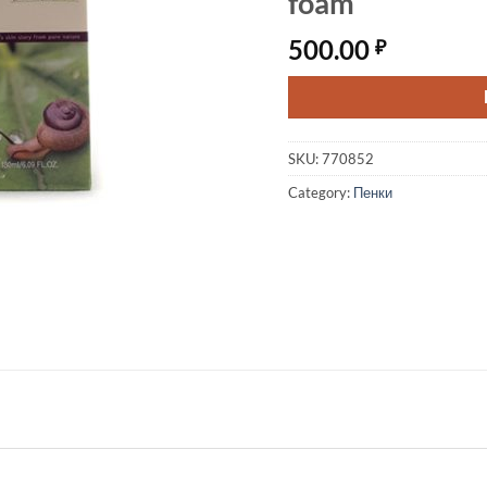
foam
500.00
₽
SKU:
770852
Category:
Пенки