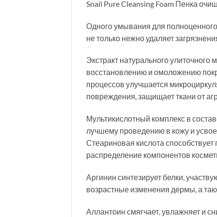
Snail Pure Cleansing Foam Пенка оч
Одного умывания для полноценного 
не только нежно удаляет загрязнени
Экстракт натурального улиточного м
восстановлению и омоложению покро
процессов улучшается микроциркуля
повреждения, защищает ткани от аг
Мультикислотный комплекс в состав
лучшему проведению в кожу и усвое
Стеариновая кислота способствует 
распределение компонентов космети
Аргинин синтезирует белки, участв
возрастные изменения дермы, а такж
Аллантоин смягчает, увлажняет и с