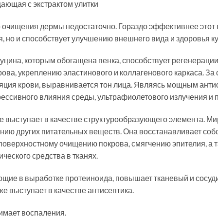
ищающая с экстрактом улитки
очищения дермы недостаточно. Гораздо эффективнее этот п
я, но и способствует улучшению внешнего вида и здоровья ку
уцина, которым обогащена пенка, способствует регенерации
ва, укреплению эластинового и коллагенового каркаса. За 
ция крови, выравнивается тон лица. Являясь мощным антиок
рессивного влияния среды, ультрафиолетового излучения и
е выступает в качестве структурообразующего элемента. Ми
нию других питательных веществ. Она восстанавливает со
поверхностному очищению покрова, смягчению эпителия, а 
ческого средства в тканях.
ующие в выработке протеиноида, повышает тканевый и сосуд
е выступает в качестве антисептика.
нимает воспаления.