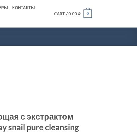
ЕРЫ
КОНТАКТЫ
0
CART /
0.00
₽
щая с экстрактом
y snail pure cleansing