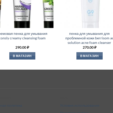
ремовая пенка для умывания
пенка для умывания для
consly creamy cleansing foam
проблемной кожи berrisom a
solution acne foam cleanser
290.00
₽
270.00
₽
В МАГАЗИН
В МАГАЗИН
tandards
Legal
ная политика
Условия использования
Политика cookies