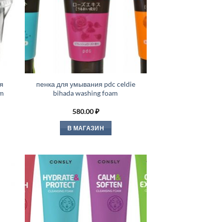
я
пенка для умывания pdc celdie
am
bihada washing foam
580.00
₽
В МАГАЗИН