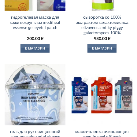
гидрогелевая маска для
сыворотка со 100%
кожи вокруг глаз mediheal
экстрактом галактомисиса
essense gel eyefill patch
elizavecca milky piggy
galactomyces 100%
200.00
₽
980.00
₽
В МАГАЗИН
В МАГАЗИН
гель для рук очищающий
маска-пленка очищающая
ayoume enjoy mini always
eyenlip peel off pack