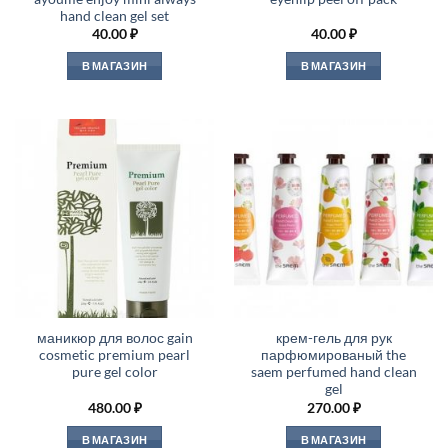
hand clean gel set
40.00
₽
40.00
₽
В МАГАЗИН
В МАГАЗИН
маникюр для волос gain
крем-гель для рук
cosmetic premium pearl
парфюмированый the
pure gel color
saem perfumed hand clean
gel
480.00
₽
270.00
₽
В МАГАЗИН
В МАГАЗИН