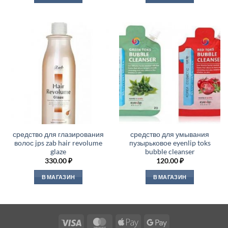
средство для глазирования
средство для умывания
волос jps zab hair revolume
пузырьковое eyenlip toks
glaze
bubble cleanser
330.00
₽
120.00
₽
В МАГАЗИН
В МАГАЗИН
Visa
MasterCard
Apple
Google