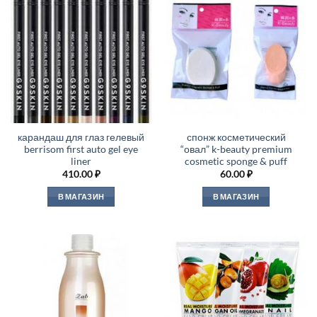
карандаш для глаз гелевый
спонж косметический
berrisom first auto gel eye
“овал” k-beauty premium
liner
cosmetic sponge & puff
410.00
₽
60.00
₽
В МАГАЗИН
В МАГАЗИН