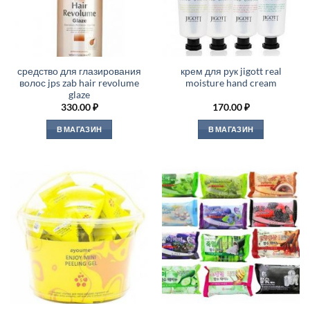
средство для глазирования
крем для рук jigott real
волос jps zab hair revolume
moisture hand cream
glaze
330.00
₽
170.00
₽
В МАГАЗИН
В МАГАЗИН