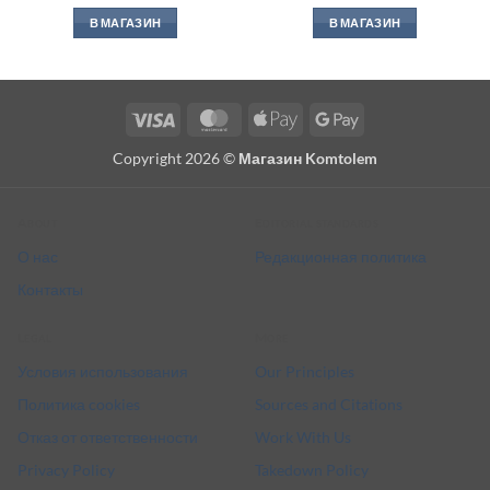
В МАГАЗИН
В МАГАЗИН
Visa
MasterCard
Apple
Google
Pay
Pay
Copyright 2026 ©
Магазин Komtolem
About
Editorial standards
О нас
Редакционная политика
Контакты
Legal
More
Условия использования
Our Principles
Политика cookies
Sources and Citations
Отказ от ответственности
Work With Us
Privacy Policy
Takedown Policy