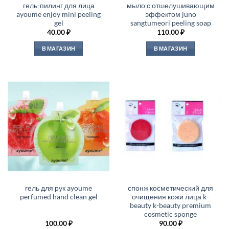
гель-пилинг для лица
мыло с отшелушивающим
ayoume enjoy mini peeling
эффектом juno
gel
sangtumeori peeling soap
40.00
₽
110.00
₽
В МАГАЗИН
В МАГАЗИН
гель для рук ayoume
спонж косметический для
perfumed hand clean gel
очищения кожи лица k-
beauty k-beauty premium
cosmetic sponge
100.00
₽
90.00
₽