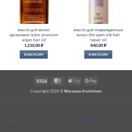
масло для волос
масло для поврежденных
аргановое la’dor premium
волос the saem silk hair
argan hair oil
repair oil
1,210.00
₽
840.00
₽
В МАГАЗИН
В МАГАЗИН
Visa
MasterCard
Apple
Google
Pay
Pay
Copyright 2026 ©
Магазин Komtolem
About
Editorial standards
О нас
Редакционная политика
Контакты