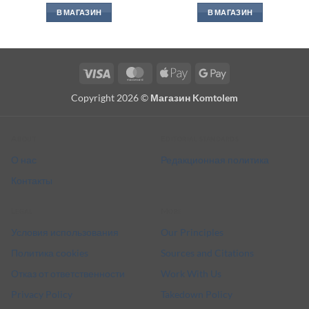
В МАГАЗИН
В МАГАЗИН
Visa
MasterCard
Apple
Google
Pay
Pay
Copyright 2026 ©
Магазин Komtolem
About
Editorial standards
О нас
Редакционная политика
Контакты
Legal
More
Условия использования
Our Principles
Политика cookies
Sources and Citations
Отказ от ответственности
Work With Us
Privacy Policy
Takedown Policy