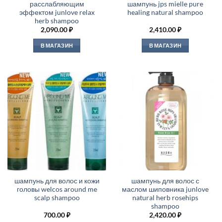
расслабляющим
шампунь jps mielle pure
эффектом junlove relax
healing natural shampoo
herb shampoo
2,090.00
₽
2,410.00
₽
В МАГАЗИН
В МАГАЗИН
шампунь для волос и кожи
шампунь для волос с
головы welcos around me
маслом шиповника junlove
scalp shampoo
natural herb rosehips
shampoo
700.00
₽
2,420.00
₽