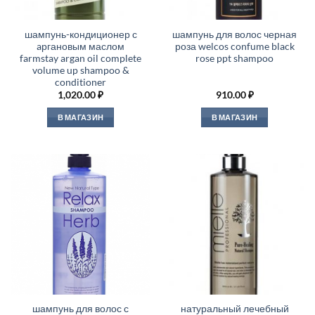
шампунь-кондиционер с
шампунь для волос черная
aргановым маслом
роза welcos confume black
farmstay argan oil complete
rose ppt shampoo
volume up shampoo &
conditioner
1,020.00
₽
910.00
₽
В МАГАЗИН
В МАГАЗИН
шампунь для волос с
натуральный лечебный