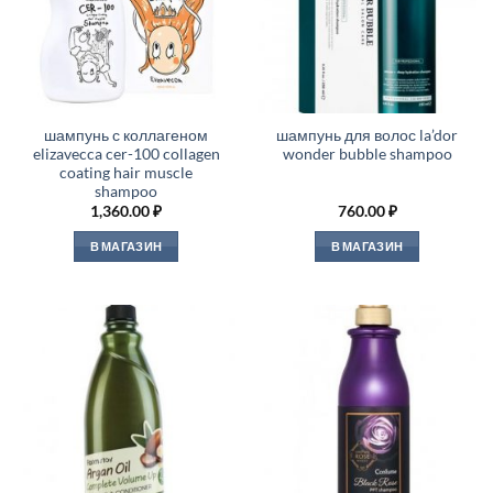
шампунь с коллагеном
шампунь для волос la’dor
elizavecca cer-100 collagen
wonder bubble shampoo
coating hair muscle
shampoo
1,360.00
₽
760.00
₽
В МАГАЗИН
В МАГАЗИН