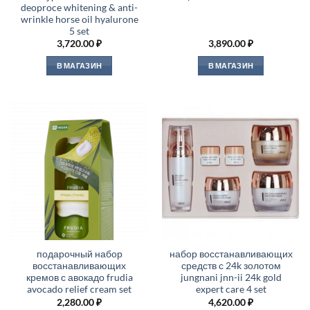
deoproce whitening & anti-
wrinkle horse oil hyalurone
5 set
3,720.00
₽
3,890.00
₽
В МАГАЗИН
В МАГАЗИН
подарочный набор
набор восстанавливающих
восстанавливающих
средств с 24k золотом
кремов с авокадо frudia
jungnani jnn-ii 24k gold
avocado relief cream set
expert care 4 set
2,280.00
₽
4,620.00
₽