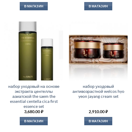
В МАГАЗИН
В МАГАЗИН
набор уходовый на основе
набор уходовый
экстракта центеллы
антивозрастной welcos hyo
азиатской the saem the
yeon jayang cream set
essential centella cica first
essence set
3,680.00
₽
2,910.00
₽
В МАГАЗИН
В МАГАЗИН