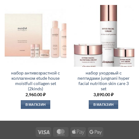
набор антивозрастной с
набор уходовый с
коллагеном etude house
пептидами jungnani hyper
moistfull collagen set
facial nutrition skin care 3
(2kinds)
set
2,960.00
₽
3,890.00
₽
В МАГАЗИН
В МАГАЗИН
Visa
MasterCard
Apple
Google
Pay
Pay