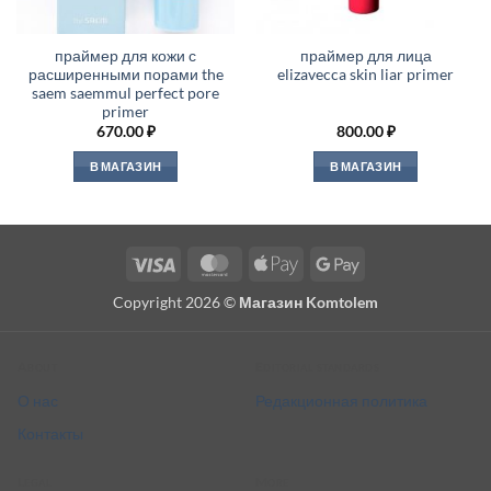
праймер для кожи с
праймер для лица
расширенными порами the
elizavecca skin liar primer
saem saemmul perfect pore
primer
670.00
₽
800.00
₽
В МАГАЗИН
В МАГАЗИН
Visa
MasterCard
Apple
Google
Pay
Pay
Copyright 2026 ©
Магазин Komtolem
About
Editorial standards
О нас
Редакционная политика
Контакты
Legal
More