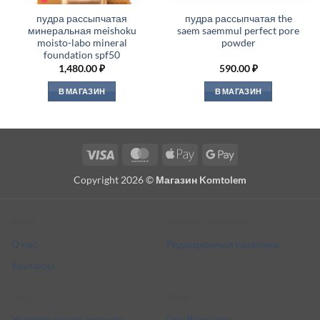
пудра рассыпчатая
пудра рассыпчатая the
минеральная meishoku
saem saemmul perfect pore
moisto-labo mineral
powder
foundation spf50
1,480.00
₽
590.00
₽
В МАГАЗИН
В МАГАЗИН
Visa
MasterCard
Apple
Google
Pay
Pay
Copyright 2026 ©
Магазин Komtolem
About
Editorial standards
О нас
Редакционная политика
Контакты
Legal
More
Условия использования
Our Principles