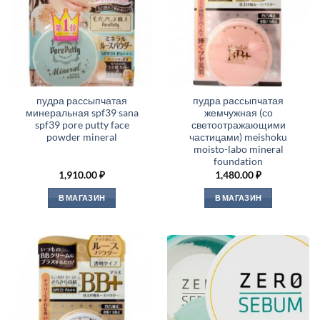
пудра рассыпчатая
пудра рассыпчатая
минеральная spf39 sana
жемчужная (со
spf39 pore putty face
светоотражающими
powder mineral
частицами) meishoku
moisto-labo mineral
foundation
1,910.00
₽
1,480.00
₽
В МАГАЗИН
В МАГАЗИН