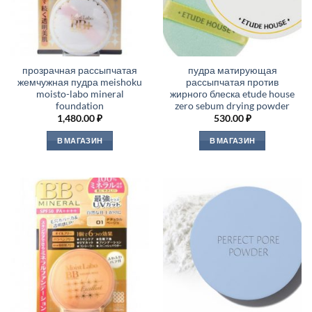
прозрачная рассыпчатая
пудра матирующая
жемчужная пудра meishoku
рассыпчатая против
moisto-labo mineral
жирного блеска etude house
foundation
zero sebum drying powder
1,480.00
₽
530.00
₽
В МАГАЗИН
В МАГАЗИН