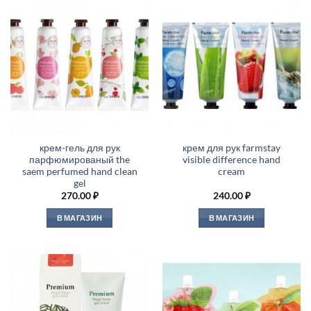
крем-гель для рук
крем для рук farmstay
парфюмированый the
visible difference hand
saem perfumed hand clean
cream
gel
270.00
₽
240.00
₽
В МАГАЗИН
В МАГАЗИН