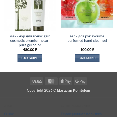
маникюр для волос gain
гель для рук ayoume
cosmetic premium pearl
perfumed hand clean gel
pure gel color
480.00
₽
100.00
₽
В МАГАЗИН
В МАГАЗИН
Visa
MasterCard
Apple
Google
Pay
Pay
Copyright 2026 ©
Магазин Komtolem
About
Editorial standards
О нас
Редакционная политика