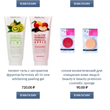
В МАГАЗИН
В МАГАЗИН
пилинг-гель с экстрактом
спонж косметический для
фруктов farmstay all-in-one
очищения кожи лица k-
whitening peeling gel
beauty k-beauty premium
cosmetic sponge
720.00
₽
90.00
₽
В МАГАЗИН
В МАГАЗИН