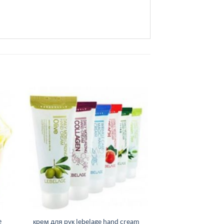
e
крем для рук lebelage hand cream