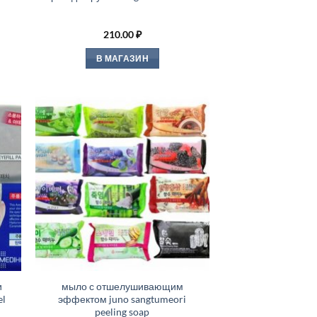
210.00
₽
В МАГАЗИН
и
мыло с отшелушивающим
el
эффектом juno sangtumeori
peeling soap