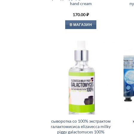
hand cream
пу
170.00
₽
В МАГАЗИН
сыворотка со 100% экстрактом
галактомисиса elizavecca milky
piggy galactomyces 100%