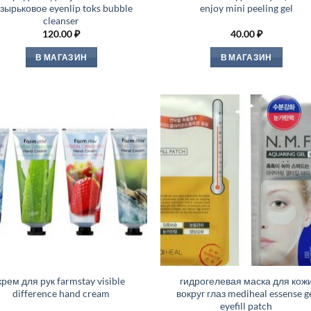
зырьковое eyenlip toks bubble
enjoy mini peeling gel
cleanser
120.00
₽
40.00
₽
В МАГАЗИН
В МАГАЗИН
крем для рук farmstay visible
гидрогелевая маска для кож
difference hand cream
вокруг глаз mediheal essense g
eyefill patch