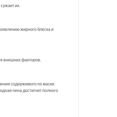
 сужает их.
появлению жирного блеска и
вия внешних факторов.
ения содержимого по маске.
родная пена достигнет полного