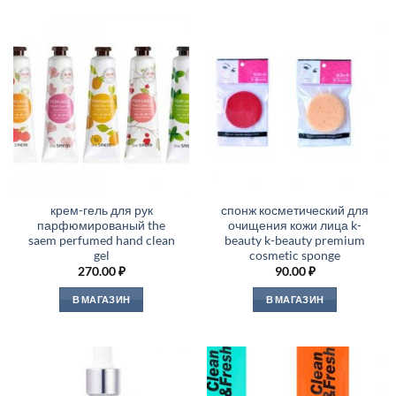
крем-гель для рук
спонж косметический для
парфюмированый the
очищения кожи лица k-
saem perfumed hand clean
beauty k-beauty premium
gel
cosmetic sponge
270.00
₽
90.00
₽
В МАГАЗИН
В МАГАЗИН