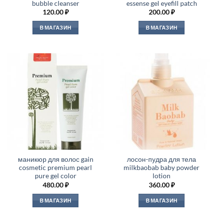
bubble cleanser
essense gel eyefill patch
120.00
₽
200.00
₽
В МАГАЗИН
В МАГАЗИН
маникюр для волос gain
лосон-пудра для тела
cosmetic premium pearl
milkbaobab baby powder
pure gel color
lotion
480.00
₽
360.00
₽
В МАГАЗИН
В МАГАЗИН