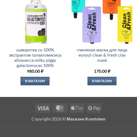
сыворотка со 100%
глиняная маска для лица
экстрактом галактомисиса
eunyul clean & fresh clay
elizavecca milky piggy
mask
galactomyces 100%
980.00
₽
170.00
₽
В МАГАЗИН
В МАГАЗИН
Visa
MasterCard
Apple
Google
Pay
Pay
Copyright 2026 ©
Магазин Komtolem
About
Editorial standards