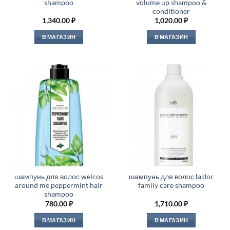
shampoo
volume up shampoo &
conditioner
1,340.00
₽
1,020.00
₽
В МАГАЗИН
В МАГАЗИН
шампунь для волос welcos
шампунь для волос la’dor
around me peppermint hair
family care shampoo
shampoo
780.00
₽
1,710.00
₽
В МАГАЗИН
В МАГАЗИН