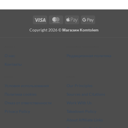
Visa
MasterCard
Apple
Google
Pay
Pay
Copyright 2026 ©
Магазин Komtolem
About
Editorial standards
О нас
Редакционная политика
Контакты
Legal
More
Условия использования
Our Principles
Политика cookies
Sources and Citations
Отказ от ответственности
Work With Us
Privacy Policy
Takedown Policy
About Affiliate Links