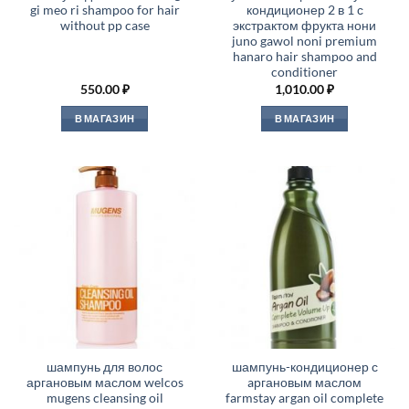
gi meo ri shampoo for hair
кондиционер 2 в 1 с
without pp case
экстрактом фрукта нони
juno gawol noni premium
hanaro hair shampoo and
conditioner
550.00
₽
1,010.00
₽
В МАГАЗИН
В МАГАЗИН
шампунь для волос
шампунь-кондиционер с
аргановым маслом welcos
aргановым маслом
mugens cleansing oil
farmstay argan oil complete