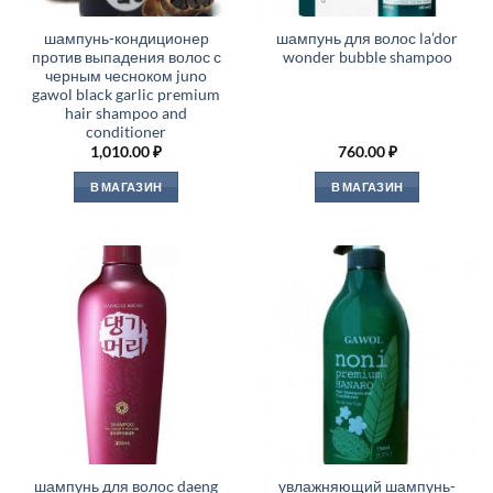
шампунь-кондиционер
шампунь для волос la’dor
против выпадения волос с
wonder bubble shampoo
черным чесноком juno
gawol black garlic premium
hair shampoo and
conditioner
1,010.00
₽
760.00
₽
В МАГАЗИН
В МАГАЗИН
шампунь для волос daeng
увлажняющий шампунь-