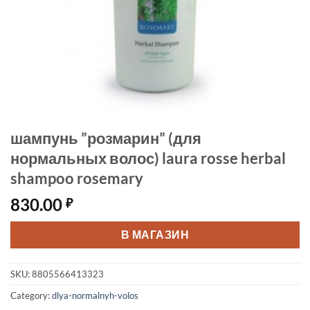
шампунь ”розмарин” (для
нормальных волос) laura rosse herbal
shampoo rosemary
830.00
₽
В МАГАЗИН
SKU:
8805566413323
Category:
dlya-normalnyh-volos