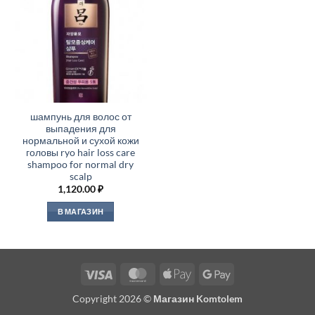
шампунь для волос от
выпадения для
нормальной и сухой кожи
головы ryo hair loss care
shampoo for normal dry
scalp
1,120.00
₽
В МАГАЗИН
Visa
MasterCard
Apple
Google
Pay
Pay
Copyright 2026 ©
Магазин Komtolem