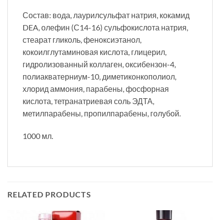
Состав: вода, лаурилсульфат натрия, кокамид
DEA, олефин (С14-16) сульфокислота натрия,
стеарат гликоль, феноксиэтанол,
кокоилглутаминовая кислота, глицерил,
гидролизованный коллаген, оксибензон-4,
полиакватерниум-10, диметиконкополиол,
хлорид аммония, парабены, фосфорная
кислота, тетранатриевая соль ЭДТА,
метилпарабены, пропилпарабены, голубой.
1000 мл.
RELATED PRODUCTS