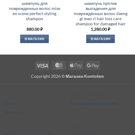
шампунь для
шампунь против
поврежденных волос mise
выпадения для
en scene perfect styling
повреждённых волос daeng
shampoo
gi meo ri hair loss care
shampoo for damaged hair
880.00
₽
1,280.00
₽
В МАГАЗИН
В МАГАЗИН
Visa
MasterCard
Apple
Google
Pay
Pay
Copyright 2026 ©
Магазин Komtolem
About
Editorial standards
О нас
Редакционная политика
Контакты
Legal
More
Условия использования
Our Principles