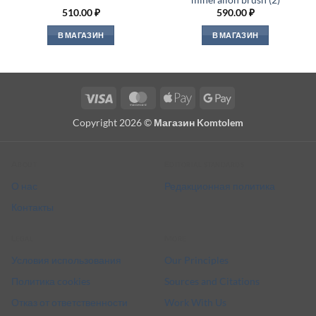
510.00
₽
590.00
₽
В МАГАЗИН
В МАГАЗИН
Visa
MasterCard
Apple
Google
Pay
Pay
Copyright 2026 ©
Магазин Komtolem
About
Editorial standards
О нас
Редакционная политика
Контакты
Legal
More
Условия использования
Our Principles
Политика cookies
Sources and Citations
Отказ от ответственности
Work With Us