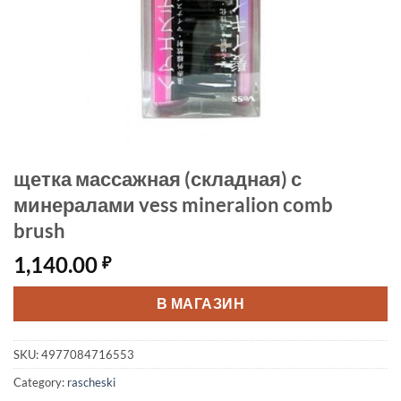
щетка массажная (складная) с
минералами vess mineralion comb
brush
1,140.00
₽
В МАГАЗИН
SKU:
4977084716553
Category:
rascheski