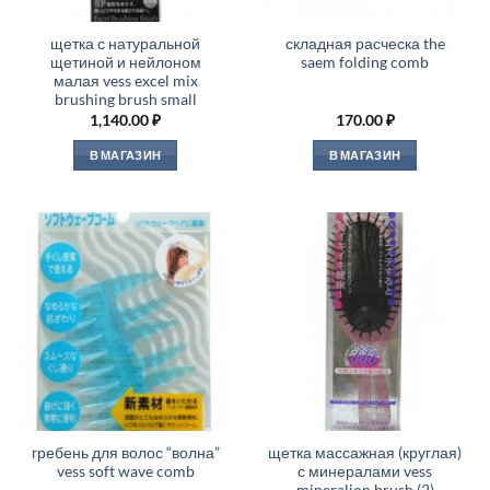
щетка с натуральной
складная расческа the
щетиной и нейлоном
saem folding comb
малая vess excel mix
brushing brush small
1,140.00
₽
170.00
₽
В МАГАЗИН
В МАГАЗИН
гребень для волос “волна”
щетка массажная (круглая)
vess soft wave comb
с минералами vess
mineralion brush (2)