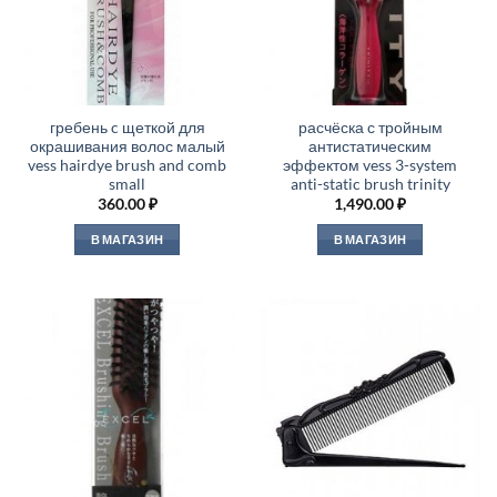
гребень c щеткой для
расчёска с тройным
окрашивания волос малый
антистатическим
vess hairdye brush and comb
эффектом vess 3-system
small
anti-static brush trinity
360.00
₽
1,490.00
₽
В МАГАЗИН
В МАГАЗИН