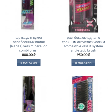
щетка для сухих
расчёска складная с
ослабленных волос
тройным антистатическим
(малая) vess mineralion
эффектом vess 3-system
combi brush
anti-static brush
800.00
₽
950.00
₽
В МАГАЗИН
В МАГАЗИН