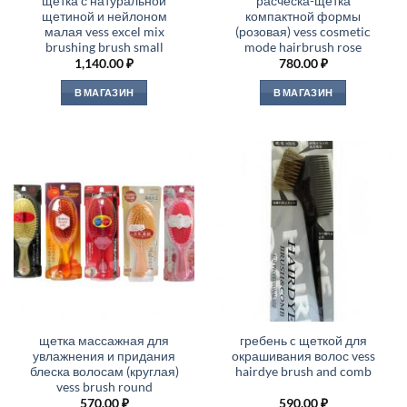
щетка с натуральной
расчёска-щётка
щетиной и нейлоном
компактной формы
малая vess excel mix
(розовая) vess cosmetic
brushing brush small
mode hairbrush rose
1,140.00
₽
780.00
₽
В МАГАЗИН
В МАГАЗИН
щетка массажная для
гребень c щеткой для
увлажнения и придания
окрашивания волос vess
блеска волосам (круглая)
hairdye brush and comb
vess brush round
570.00
₽
590.00
₽