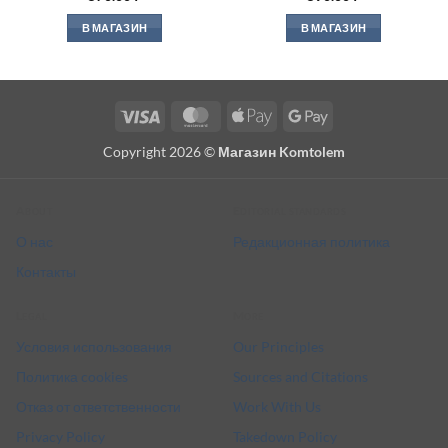
В МАГАЗИН
В МАГАЗИН
Visa
MasterCard
Apple
Google
Pay
Pay
Copyright 2026 ©
Магазин Komtolem
About
Editorial standards
О нас
Редакционная политика
Контакты
Legal
More
Условия использования
Our Principles
Политика cookies
Sources and Citations
Отказ от ответственности
Work With Us
Privacy Policy
Takedown Policy