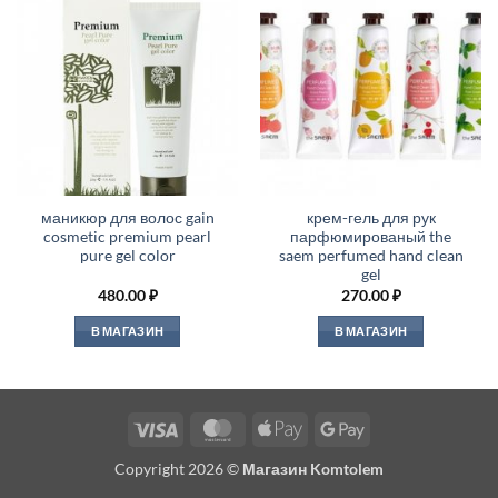
маникюр для волос gain
крем-гель для рук
cosmetic premium pearl
парфюмированый the
pure gel color
saem perfumed hand clean
gel
480.00
₽
270.00
₽
В МАГАЗИН
В МАГАЗИН
Visa
MasterCard
Apple
Google
Pay
Pay
Copyright 2026 ©
Магазин Komtolem