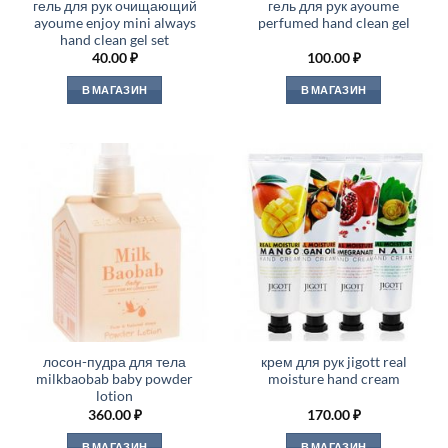
гель для рук очищающий
гель для рук ayoume
ayoume enjoy mini always
perfumed hand clean gel
hand clean gel set
40.00
₽
100.00
₽
В МАГАЗИН
В МАГАЗИН
лосон-пудра для тела
крем для рук jigott real
milkbaobab baby powder
moisture hand cream
lotion
360.00
₽
170.00
₽
В МАГАЗИН
В МАГАЗИН