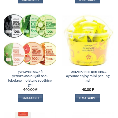
увлажняющий
гель-пилинг для лица
успокаивающий гель
ayoume enjoy mini peeling
lebelage moisture soothing
gel
gel
440.00
₽
40.00
₽
В МАГАЗИН
В МАГАЗИН