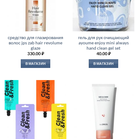
средство для глазирования
гель для рук очищающий
волос jps zab hair revolume
ayoume enjoy mini always
glaze
hand clean gel set
330.00
₽
40.00
₽
В МАГАЗИН
В МАГАЗИН