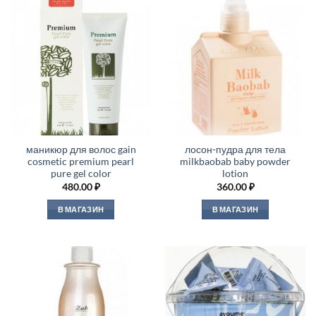
маникюр для волос gain
лосон-пудра для тела
cosmetic premium pearl
milkbaobab baby powder
pure gel color
lotion
480.00
₽
360.00
₽
В МАГАЗИН
В МАГАЗИН