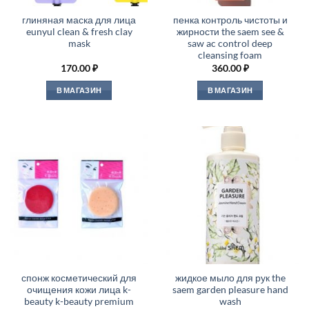
глиняная маска для лица
пенка контроль чистоты и
eunyul clean & fresh clay
жирности the saem see &
mask
saw ac control deep
cleansing foam
170.00
₽
360.00
₽
В МАГАЗИН
В МАГАЗИН
спонж косметический для
жидкое мыло для рук the
очищения кожи лица k-
saem garden pleasure hand
beauty k-beauty premium
wash