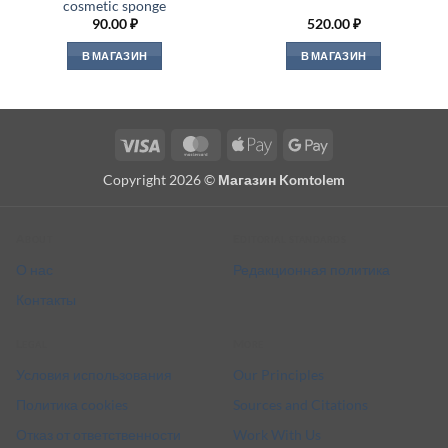
cosmetic sponge
90.00
₽
520.00
₽
В МАГАЗИН
В МАГАЗИН
Visa
MasterCard
Apple
Google
Pay
Pay
Copyright 2026 ©
Магазин Komtolem
About
Editorial standards
О нас
Редакционная политика
Контакты
Legal
More
Условия использования
Our Principles
Политика cookies
Sources and Citations
Отказ от ответственности
Work With Us