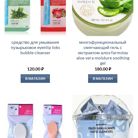
средство для умывания
многофункциональный
пузырьковое eyenlip toks
смягчающий гель с
bubble cleanser
экстрактом алоэ farmstay
aloe vera moisture soothing
gel
120.00
₽
180.00
₽
В МАГАЗИН
В МАГАЗИН