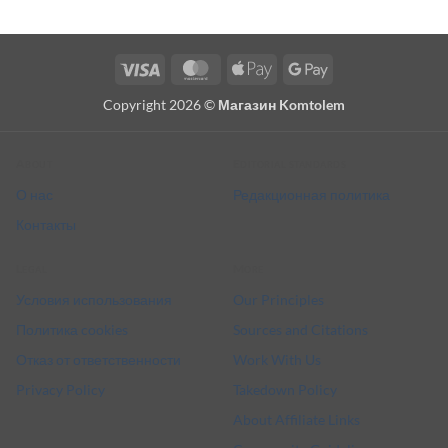
Visa
MasterCard
Apple
Google
Pay
Pay
Copyright 2026 ©
Магазин Komtolem
About
Editorial standards
О нас
Редакционная политика
Контакты
Legal
More
Условия использования
Our Principles
Политика cookies
Sources and Citations
Отказ от ответственности
Work With Us
Privacy Policy
Takedown Policy
About Affiliate Links