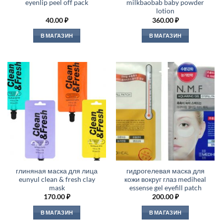
eyenlip peel off pack
milkbaobab baby powder
lotion
40.00
₽
360.00
₽
В МАГАЗИН
В МАГАЗИН
глиняная маска для лица
гидрогелевая маска для
eunyul clean & fresh clay
кожи вокруг глаз mediheal
mask
essense gel eyefill patch
170.00
₽
200.00
₽
В МАГАЗИН
В МАГАЗИН