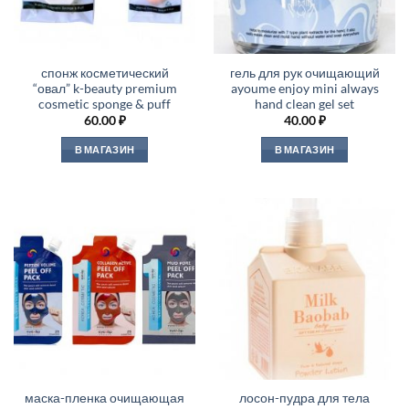
спонж косметический
гель для рук очищающий
“овал” k-beauty premium
ayoume enjoy mini always
cosmetic sponge & puff
hand clean gel set
60.00
₽
40.00
₽
В МАГАЗИН
В МАГАЗИН
маска-пленка очищающая
лосон-пудра для тела