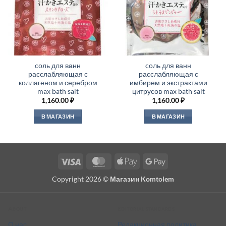
cоль для ванн
cоль для ванн
расслабляющая с
расслабляющая с
коллагеном и серебром
имбирем и экстрактами
max bath salt
цитрусов max bath salt
1,160.00
₽
1,160.00
₽
В МАГАЗИН
В МАГАЗИН
Visa
MasterCard
Apple
Google
Pay
Pay
Copyright 2026 ©
Магазин Komtolem
About
Editorial standards
О нас
Редакционная политика