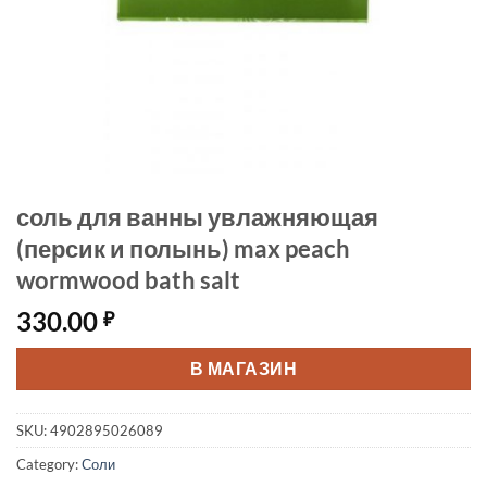
соль для ванны увлажняющая
(персик и полынь) max peach
wormwood bath salt
330.00
₽
В МАГАЗИН
SKU:
4902895026089
Category:
Соли