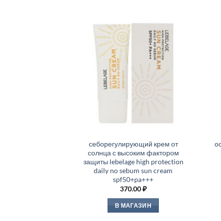
себорегулирующий крем от
о
солнца с высоким фактором
защиты lebelage high protection
daily no sebum sun cream
spf50+pa+++
370.00
₽
В МАГАЗИН