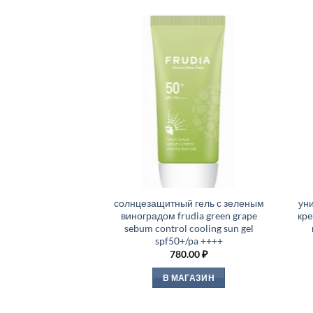
солнцезащитный гель с зеленым
ун
виноградом frudia green grape
кре
sebum control cooling sun gel
spf50+/pa ++++
780.00
₽
В МАГАЗИН