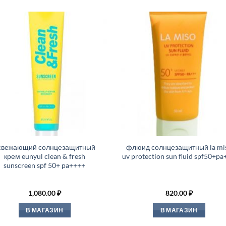
свежающий солнцезащитный
флюид солнцезащитный la mi
крем eunyul clean & fresh
uv protection sun fluid spf50+pa
sunscreen spf 50+ pa++++
1,080.00
₽
820.00
₽
В МАГАЗИН
В МАГАЗИН