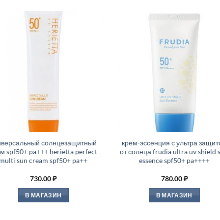
иверсальный солнцезащитный
крем-эссенция с ультра защит
м spf50+ pa+++ herietta perfect
от солнца frudia ultra uv shield 
multi sun cream spf50+ pa++
essence spf50+ pa++++
730.00
₽
780.00
₽
В МАГАЗИН
В МАГАЗИН