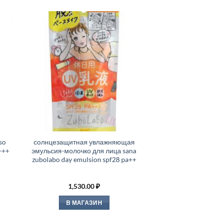
so
солнцезащитная увлажняющая
+++
эмульсия-молочко для лица sana
zubolabo day emulsion spf28 pa++
1,530.00
₽
В МАГАЗИН