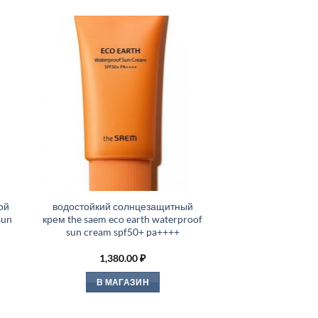
ой
водостойкий солнцезащитный
sun
крем the saem eco earth waterproof
sun cream spf50+ pa++++
1,380.00
₽
В МАГАЗИН