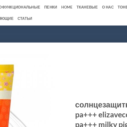
ОФУНКЦИОНАЛЬНЫЕ
ПЕНКИ
HOME
ТКАНЕВЫЕ
О НАС
ТОН
ЯЮЩИЕ
СТАТЬИ
солнцезащитн
pa+++ elizavec
pa+++ milky pi