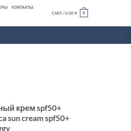
ЕРЫ
КОНТАКТЫ
0
CART /
0.00
₽
ый крем spf50+
ca sun cream spf50+
ggy