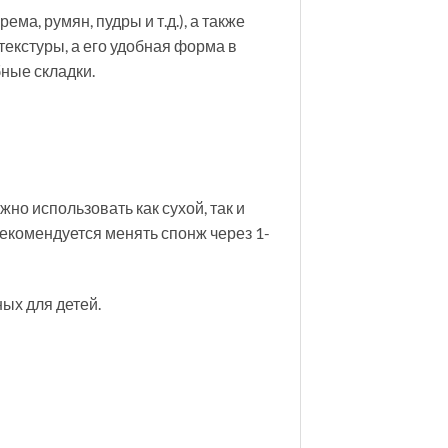
а, румян, пудры и т.д.), а также
текстуры, а его удобная форма в
бные складки.
но использовать как сухой, так и
екомендуется менять спонж через 1-
ых для детей.