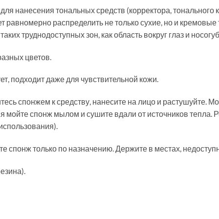
я нанесения тональных средств (корректора, тонального крем
 равномерно распределить не только сухие, но и кремовые 
аких труднодоступных зон, как область вокруг глаз и носогу
разных цветов.
т, подходит даже для чувствительной кожи.
есь спонжем к средству, нанесите на лицо и растушуйте. Мож
я мойте спонж мылом и сушите вдали от источников тепла. Р
 использования).
е спонж только по назначению. Держите в местах, недоступн
езина).