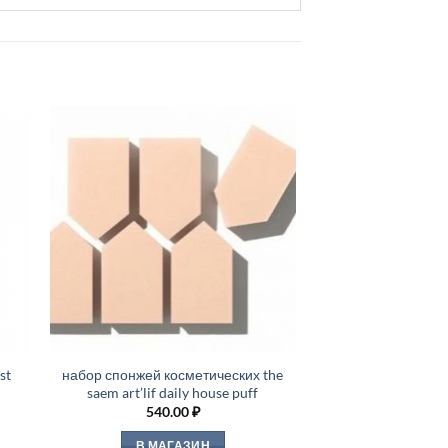
st
набор спонжей косметических the
saem art’lif daily house puff
540.00
₽
В МАГАЗИН