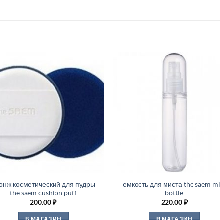
онж косметический для пудры
емкость для миста the saem mi
the saem cushion puff
bottle
200.00
₽
220.00
₽
В МАГАЗИН
В МАГАЗИН