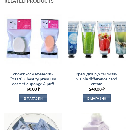
RELATED PRODUCTS
спонж косметический
крем для рук farmstay
“овал” k-beauty premium
visible difference hand
cosmetic sponge & puff
cream
60.00
₽
240.00
₽
В МАГАЗИН
В МАГАЗИН