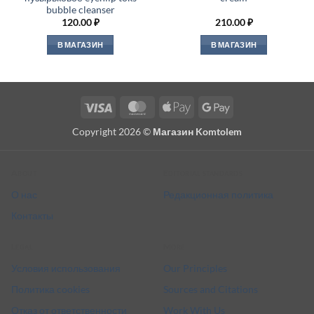
bubble cleanser
120.00
₽
210.00
₽
В МАГАЗИН
В МАГАЗИН
Visa
MasterCard
Apple
Google
Pay
Pay
Copyright 2026 ©
Магазин Komtolem
About
Editorial standards
О нас
Редакционная политика
Контакты
Legal
More
Условия использования
Our Principles
Политика cookies
Sources and Citations
Отказ от ответственности
Work With Us