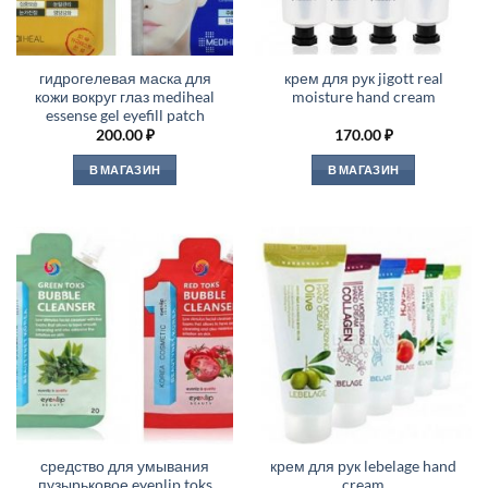
гидрогелевая маска для
крем для рук jigott real
кожи вокруг глаз mediheal
moisture hand cream
essense gel eyefill patch
200.00
₽
170.00
₽
В МАГАЗИН
В МАГАЗИН
средство для умывания
крем для рук lebelage hand
пузырьковое eyenlip toks
cream