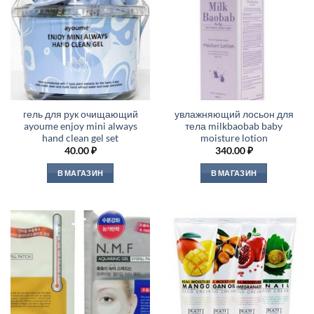
гель для рук очищающий
увлажняющий лосьон для
ayoume enjoy mini always
тела milkbaobab baby
hand clean gel set
moisture lotion
40.00
₽
340.00
₽
В МАГАЗИН
В МАГАЗИН