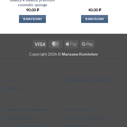
cosmetic sponge
90.00
₽
40.00
₽
В МАГАЗИН
В МАГАЗИН
Visa
MasterCard
Apple
Google
Pay
Pay
Copyright 2026 ©
Магазин Komtolem
About
Editorial standards
О нас
Редакционная политика
Контакты
Legal
More
Условия использования
Our Principles
Политика cookies
Sources and Citations
Отказ от ответственности
Work With Us