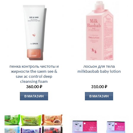
пенка контроль чистоты и
лосьон для тела
жирности the saem see &
milkbaobab baby lotion
saw ac control deep
cleansing foam
360.00
₽
310.00
₽
В МАГАЗИН
В МАГАЗИН