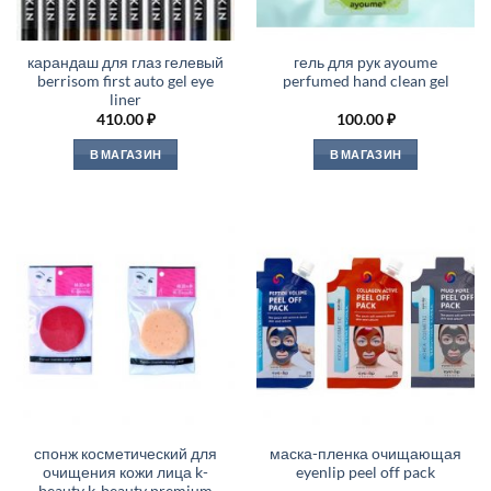
карандаш для глаз гелевый
гель для рук ayoume
berrisom first auto gel eye
perfumed hand clean gel
liner
410.00
₽
100.00
₽
В МАГАЗИН
В МАГАЗИН
спонж косметический для
маска-пленка очищающая
очищения кожи лица k-
eyenlip peel off pack
beauty k-beauty premium