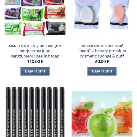
мыло с отшелушивающим
спонж косметический
эффектом juno
“овал” k-beauty premium
sangtumeori peeling soap
cosmetic sponge & puff
110.00
₽
60.00
₽
В МАГАЗИН
В МАГАЗИН