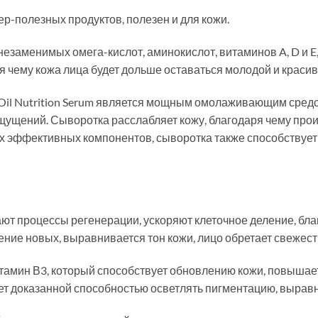
пер-полезных продуктов, полезен и для кожи.
незаменимых омега-кислот, аминокислот, витаминов A, D и E
я чему кожа лица будет дольше оставаться молодой и красив
 Oil Nutrition Serum является мощным омолаживающим сред
щущений. Сыворотка расслабляет кожу, благодаря чему про
х эффективных компонентов, сыворотка также способствует
ают процессы регенерации, ускоряют клеточное деление, бл
ие новых, выравнивается тон кожи, лицо обретает свежесть
мин В3, который способствует обновлению кожи, повышает 
ет доказанной способностью осветлять пигментацию, выравн