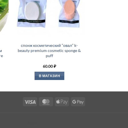
спонж косметический “овал” k-
м
beauty premium cosmetic sponge &
re
puff
60.00
₽
В МАГАЗИН
Visa
MasterCard
Apple
Google
Pay
Pay
More