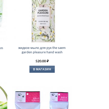
жидкое мыло для рук the saem
am
garden pleasure hand wash
520.00
₽
В МАГАЗИН