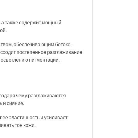
, а также содержит мощный
ой.
ством, обеспечивающим ботокс-
исходит постепенное разглаживание
 осветлению пигментации,
агодаря чему разглаживаются
 и сияние.
ее эластичность и усиливает
ивать тон кожи.