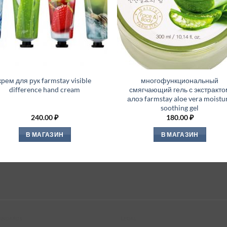
крем для рук farmstay visible
многофункциональный
difference hand cream
смягчающий гель с экстракто
алоэ farmstay aloe vera moistu
soothing gel
240.00
₽
180.00
₽
В МАГАЗИН
В МАГАЗИН
tandards
Legal