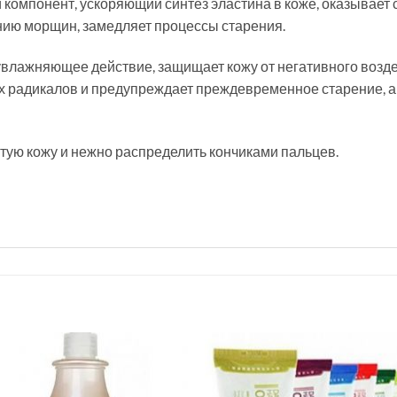
 компонент, ускоряющий синтез эластина в коже, оказывае
нию морщин, замедляет процессы старения.
увлажняющее действие, защищает кожу от негативного возд
 радикалов и предупреждает преждевременное старение, а т
тую кожу и нежно распределить кончиками пальцев.