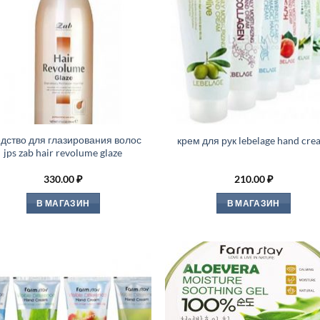
дство для глазирования волос
крем для рук lebelage hand cre
jps zab hair revolume glaze
330.00
₽
210.00
₽
В МАГАЗИН
В МАГАЗИН