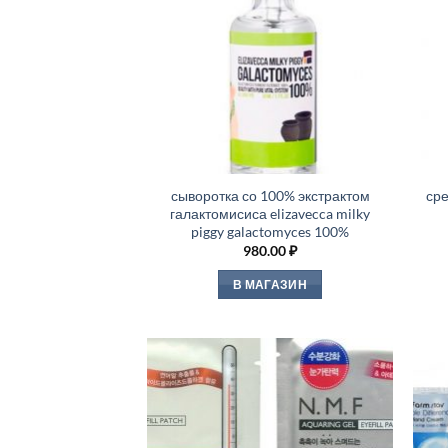
сыворотка со 100% экстрактом
сре
галактомисиса elizavecca milky
piggy galactomyces 100%
980.00
₽
В МАГАЗИН