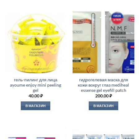
гель-пилинг для лица
гидрогелевая маска для
ayoume enjoy mini peeling
кожи вокруг глаз mediheal
gel
essense gel eyefill patch
40.00
₽
200.00
₽
В МАГАЗИН
В МАГАЗИН