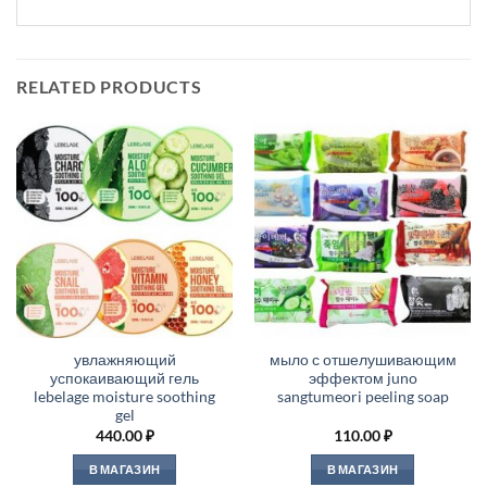
RELATED PRODUCTS
увлажняющий
мыло с отшелушивающим
успокаивающий гель
эффектом juno
lebelage moisture soothing
sangtumeori peeling soap
gel
440.00
₽
110.00
₽
В МАГАЗИН
В МАГАЗИН