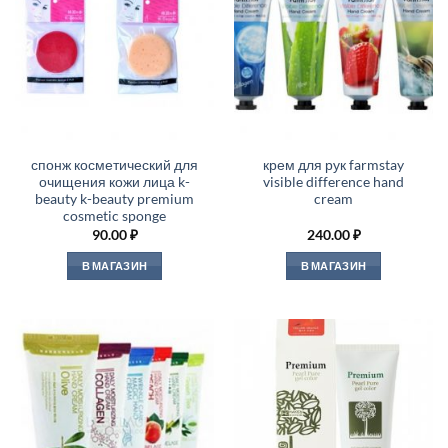
спонж косметический для
крем для рук farmstay
очищения кожи лица k-
visible difference hand
beauty k-beauty premium
cream
cosmetic sponge
90.00
₽
240.00
₽
В МАГАЗИН
В МАГАЗИН