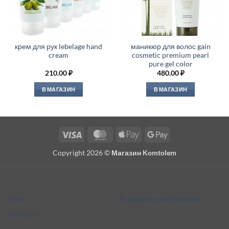
крем для рук lebelage hand
маникюр для волос gain
cream
cosmetic premium pearl
pure gel color
210.00
₽
480.00
₽
В МАГАЗИН
В МАГАЗИН
Visa
MasterCard
Apple
Google
Pay
Pay
Copyright 2026 ©
Магазин Komtolem
About
Editorial standards
О нас
Редакционная политика
Контакты