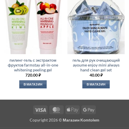
пилинг-гель с экстрактом
гель для рук очищающий
фруктов farmstay all-in-one
ayoume enjoy mini always
whitening peeling gel
hand clean gel set
720.00
₽
40.00
₽
В МАГАЗИН
В МАГАЗИН
Visa
MasterCard
Apple
Google
Pay
Pay
Copyright 2026 ©
Магазин Komtolem