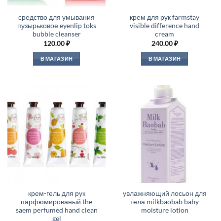
средство для умывания
крем для рук farmstay
пузырьковое eyenlip toks
visible difference hand
bubble cleanser
cream
120.00
₽
240.00
₽
В МАГАЗИН
В МАГАЗИН
крем-гель для рук
увлажняющий лосьон для
парфюмированый the
тела milkbaobab baby
saem perfumed hand clean
moisture lotion
gel