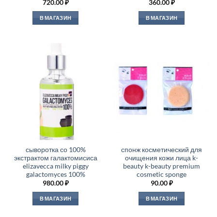
720.00
₽
360.00
₽
В МАГАЗИН
В МАГАЗИН
сыворотка со 100%
спонж косметический для
экстрактом галактомисиса
очищения кожи лица k-
elizavecca milky piggy
beauty k-beauty premium
galactomyces 100%
cosmetic sponge
980.00
₽
90.00
₽
В МАГАЗИН
В МАГАЗИН