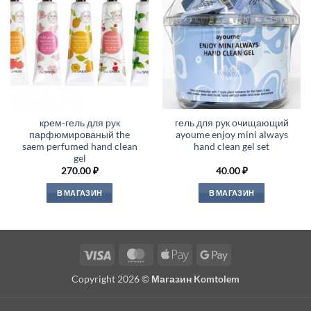
крем-гель для рук
гель для рук очищающий
парфюмированый the
ayoume enjoy mini always
saem perfumed hand clean
hand clean gel set
gel
270.00
₽
40.00
₽
В МАГАЗИН
В МАГАЗИН
Visa
MasterCard
Apple
Google
Pay
Pay
Copyright 2026 ©
Магазин Komtolem