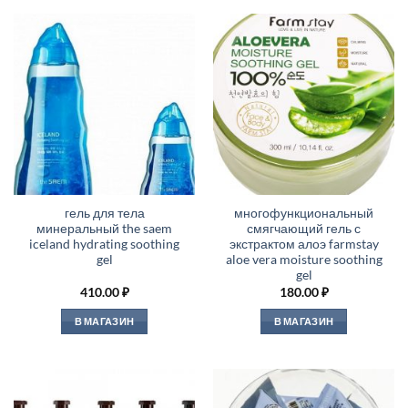
гель для тела
многофункциональный
минеральный the saem
смягчающий гель с
iceland hydrating soothing
экстрактом алоэ farmstay
gel
aloe vera moisture soothing
gel
410.00
₽
180.00
₽
В МАГАЗИН
В МАГАЗИН