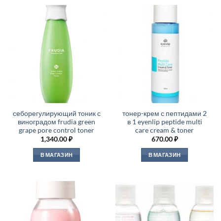
себорегулирующий тоник с
тонер-крем с пептидами 2
виноградом frudia green
в 1 eyenlip peptide multi
grape pore control toner
care cream & toner
1,340.00
₽
670.00
₽
В МАГАЗИН
В МАГАЗИН