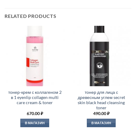
RELATED PRODUCTS
тонер-крем с коллагеном 2
тонер для лица с
в 1 eyenlip collagen multi
древесным углем secret
care cream & toner
skin black head cleansing
toner
670.00
₽
490.00
₽
В МАГАЗИН
В МАГАЗИН