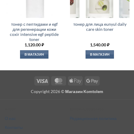
тонер с пептидами и egf
тонер для лица eunyul daily
для регенерации кожи
care skin toner
coxir intensive egf peptide
toner
1,120.00
₽
1,540.00
₽
В МАГАЗИН
В МАГАЗИН
Visa
MasterCard
Apple
Google
Pay
Pay
Copyright 2026 ©
Магазин Komtolem
About
Editorial standards
О нас
Редакционная политика
Контакты