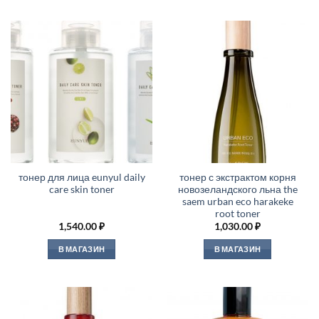
тонер для лица eunyul daily
тонер с экстрактом корня
care skin toner
новозеландского льна the
saem urban eco harakeke
root toner
1,540.00
₽
1,030.00
₽
В МАГАЗИН
В МАГАЗИН