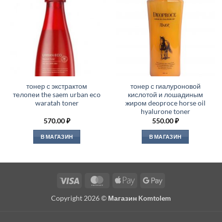
тонер с экстрактом
тонер с гиалуроновой
телопеи the saem urban eco
кислотой и лошадиным
waratah toner
жиром deoproce horse oil
hyalurone toner
570.00
₽
550.00
₽
В МАГАЗИН
В МАГАЗИН
Visa
MasterCard
Apple
Google
Pay
Pay
Copyright 2026 ©
Магазин Komtolem