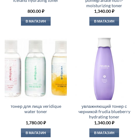
iceland hydrating toner
pomegranate nutri-
moisturizing toner
800.00
₽
1,340.00
₽
В МАГАЗИН
В МАГАЗИН
тонер для лица veridique
увлажняющий тонер с
water toner
черникой frudia blueberry
hydrating toner
1,780.00
₽
1,340.00
₽
В МАГАЗИН
В МАГАЗИН