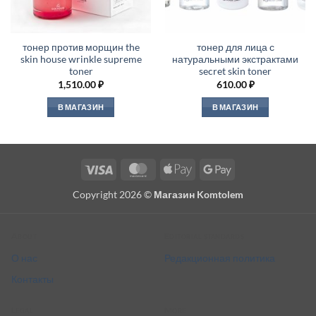
тонер против морщин the
тонер для лица с
skin house wrinkle supreme
натуральными экстрактами
toner
secret skin toner
1,510.00
₽
610.00
₽
В МАГАЗИН
В МАГАЗИН
Visa
MasterCard
Apple
Google
Pay
Pay
Copyright 2026 ©
Магазин Komtolem
About
Editorial standards
О нас
Редакционная политика
Контакты
Legal
More