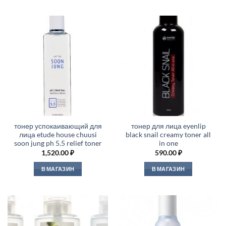
тонер успокаивающий для
тонер для лица eyenlip
лица etude house chuusi
black snail creamy toner all
soon jung ph 5.5 relief toner
in one
1,520.00
₽
590.00
₽
В МАГАЗИН
В МАГАЗИН