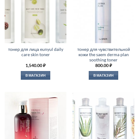
тонер для лица eunyul daily
тонер для чувствительной
care skin toner
кожи the saem derma plan
soothing toner
1,540.00
₽
800.00
₽
В МАГАЗИН
В МАГАЗИН