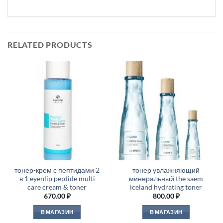
RELATED PRODUCTS
тонер-крем с пептидами 2
тонер увлажняющий
в 1 eyenlip peptide multi
минеральный the saem
care cream & toner
iceland hydrating toner
670.00
₽
800.00
₽
В МАГАЗИН
В МАГАЗИН