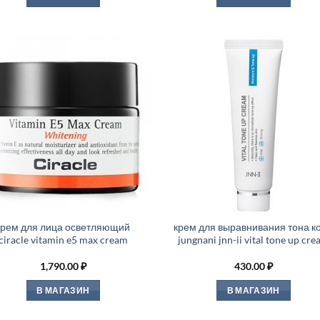
крем для лица осветляющий
крем для выравнивания тона к
ciracle vitamin e5 max cream
jungnani jnn-ii vital tone up cr
1,790.00
₽
430.00
₽
В МАГАЗИН
В МАГАЗИН