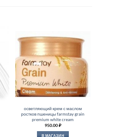
й
осветляющий крем с маслом
ростков пшеницы farmstay grain
premium white cream
950.00
₽
В МАГАЗИН