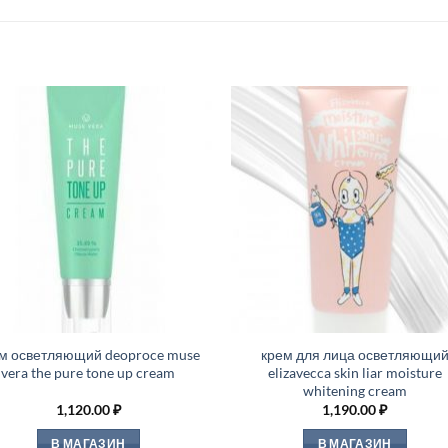
м осветляющий deoproce muse
крем для лица осветляющи
vera the pure tone up cream
elizavecca skin liar moisture
whitening cream
1,120.00
₽
1,190.00
₽
В МАГАЗИН
В МАГАЗИН