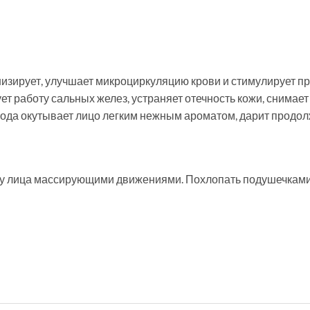
низирует, улучшает микроциркуляцию крови и стимулирует п
ет работу сальных желез, устраняет отечность кожи, снимает
вода окутывает лицо легким нежным ароматом, дарит продо
жу лица массирующими движениями. Похлопать подушечками 