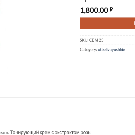
1,800.00
₽
SKU:
СБМ 25
Category:
otbelivayushhie
Cream. Тонирующий крем с экстрактом розы