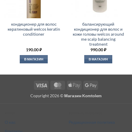
кондиционер для волос
балансирующий
кератиновый welcos keratin
кондиционер для волос и
conditioner
кожи головы welcos around
me scalp balancing
treatment
190.00
₽
990.00
₽
В МАГАЗИН
В МАГАЗИН
Visa
MasterCard
Apple
Google
Pay
Pay
Copyright 2026 ©
Магазин Komtolem
About
Editorial standards
О нас
Редакционная политика
Контакты