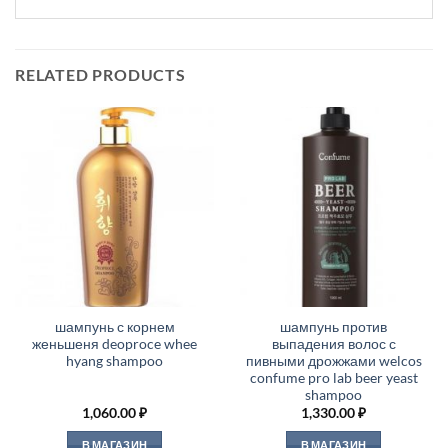
RELATED PRODUCTS
шампунь с корнем
шампунь против
женьшеня deoproce whee
выпадения волос с
hyang shampoo
пивными дрожжами welcos
confume pro lab beer yeast
shampoo
1,060.00
₽
1,330.00
₽
В МАГАЗИН
В МАГАЗИН