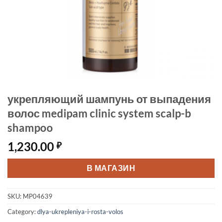
укрепляющий шампунь от выпадения
волос medipam clinic system scalp-b
shampoo
1,230.00
₽
В МАГАЗИН
SKU:
MP04639
Category:
dlya-ukrepleniya-i-rosta-volos