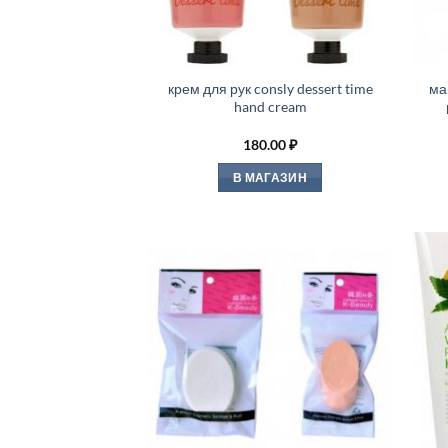
крем для рук consly dessert time
ма
hand cream
180.00
₽
В МАГАЗИН