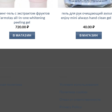
инг-гель с экстрактом фруктов
гель для рук очищающий ayou
farmstay all-in-one whitening
enjoy mini always hand clean gel 
peeling gel
720.00
₽
40.00
₽
В МАГАЗИН
В МАГАЗИН
tandards
Legal
ная политика
Условия использования
Политика cookies
Отказ от ответственности
Privacy Policy