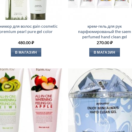
никюр для волос gain cosmetic
крем-гель для рук
premium pearl pure gel color
парфюмированый the saem
perfumed hand clean gel
480.00
₽
270.00
₽
В МАГАЗИН
В МАГАЗИН