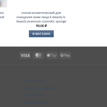
me
спонж косметический для
set
очищения кожи лица k-beauty k-
beauty premium cosmetic sponge
90.00
₽
В МАГАЗИН
Visa
MasterCard
Apple
Google
Pay
Pay
More
Our Principles
Sources and Citations
Work With Us
Takedown Policy