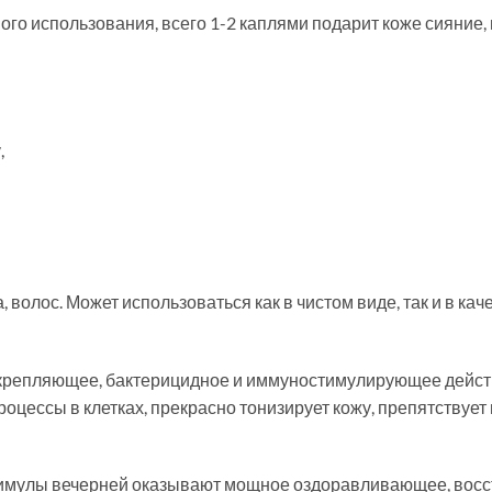
го использования, всего 1-2 каплями подарит коже сияние, 
,
 волос. Может использоваться как в чистом виде, так и в кач
репляющее, бактерицидное и иммуностимулирующее действи
оцессы в клетках, прекрасно тонизирует кожу, препятствует
римулы вечерней оказывают мощное оздоравливающее, во