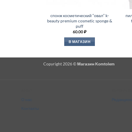
спонж косметический “овал” k-
пил
beauty premium cosmetic sponge &
puff
60.00
₽
В МАГАЗИН
Copyright 2026 ©
Магазин Komtolem
About
Editorial s
О нас
Редакцион
Контакты