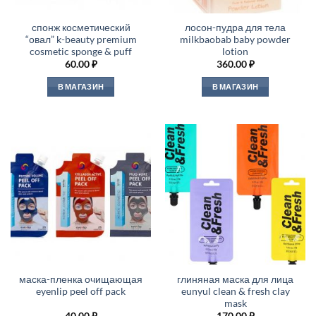
спонж косметический
лосон-пудра для тела
“овал” k-beauty premium
milkbaobab baby powder
cosmetic sponge & puff
lotion
60.00
₽
360.00
₽
В МАГАЗИН
В МАГАЗИН
маска-пленка очищающая
глиняная маска для лица
eyenlip peel off pack
eunyul clean & fresh clay
mask
40.00
₽
170.00
₽