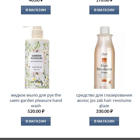
В МАГАЗИН
В МАГАЗИН
жидкое мыло для рук the
средство для глазирования
saem garden pleasure hand
волос jps zab hair revolume
wash
glaze
520.00
₽
330.00
₽
В МАГАЗИН
В МАГАЗИН