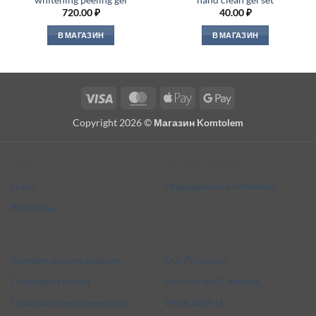
720.00
₽
40.00
₽
В МАГАЗИН
В МАГАЗИН
Visa
MasterCard
Apple
Google
Pay
Pay
Copyright 2026 ©
Магазин Komtolem
About
Editorial standards
О нас
Редакционная политика
Контакты
Legal
More
Условия использования
Our Principles
Политика cookies
Sources and Citations
Отказ от ответственности
Work With Us