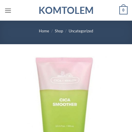
Skip
KOMTOLEM
0
to
content
Home
/
Shop
/
Uncategorized