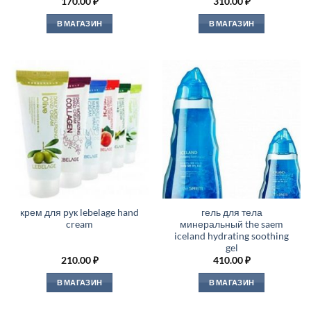
170.00
₽
310.00
₽
В МАГАЗИН
В МАГАЗИН
крем для рук lebelage hand
гель для тела
cream
минеральный the saem
iceland hydrating soothing
gel
210.00
₽
410.00
₽
В МАГАЗИН
В МАГАЗИН