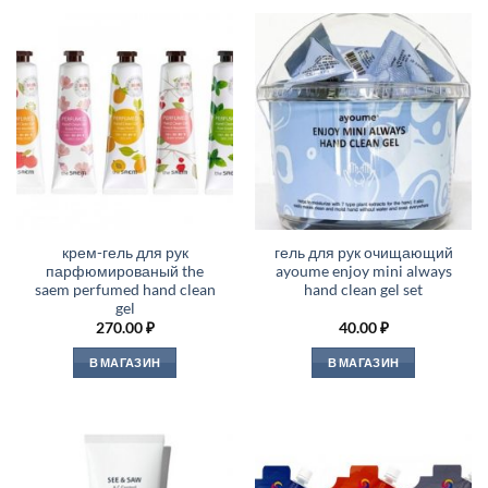
крем-гель для рук
гель для рук очищающий
парфюмированый the
ayoume enjoy mini always
saem perfumed hand clean
hand clean gel set
gel
270.00
₽
40.00
₽
В МАГАЗИН
В МАГАЗИН