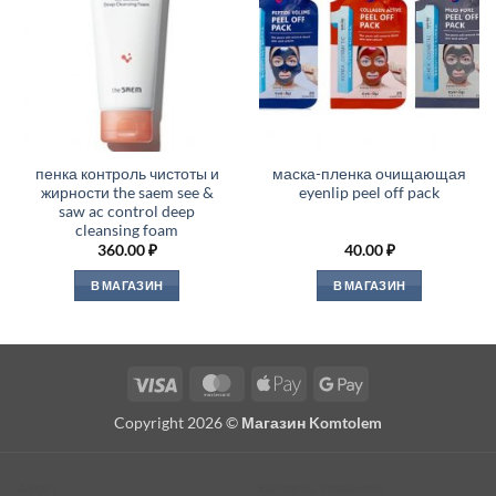
пенка контроль чистоты и
маска-пленка очищающая
жирности the saem see &
eyenlip peel off pack
saw ac control deep
cleansing foam
360.00
₽
40.00
₽
В МАГАЗИН
В МАГАЗИН
Visa
MasterCard
Apple
Google
Pay
Pay
Copyright 2026 ©
Магазин Komtolem
About
Editorial standards