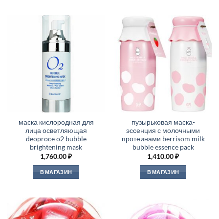
маска кислородная для
пузырьковая маска-
лица осветляющая
эссенция с молочными
deoproce o2 bubble
протеинами berrisom milk
brightening mask
bubble essence pack
1,760.00
₽
1,410.00
₽
В МАГАЗИН
В МАГАЗИН