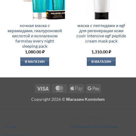
ночная маска с
маска с пептидами и egf
керамидами, гиалуроновой
для регенерации кожи
кислотой и коллагеном
coxir intensive egf peptide
farmstay every night
cream mask pack
sleeping pack
1,080.00
₽
1,310.00
₽
В МАГАЗИН
В МАГАЗИН
Visa
MasterCard
Apple
Google
Pay
Pay
Copyright 2026 ©
Магазин Komtolem
About
Editorial standards
О нас
Редакционная политика
Контакты