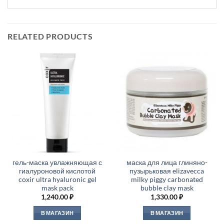
RELATED PRODUCTS
гель-маска увлажняющая с
маска для лица глиняно-
гиалуроновой кислотой
пузырьковая elizavecca
coxir ultra hyaluronic gel
milky piggy carbonated
mask pack
bubble clay mask
1,240.00
₽
1,330.00
₽
В МАГАЗИН
В МАГАЗИН