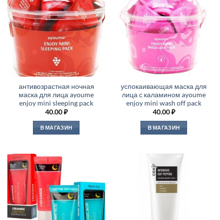
антивозрастная ночная
успокаивающая маска для
маска для лица ayoume
лица с каламином ayoume
enjoy mini sleeping pack
enjoy mini wash off pack
40.00
₽
40.00
₽
В МАГАЗИН
В МАГАЗИН