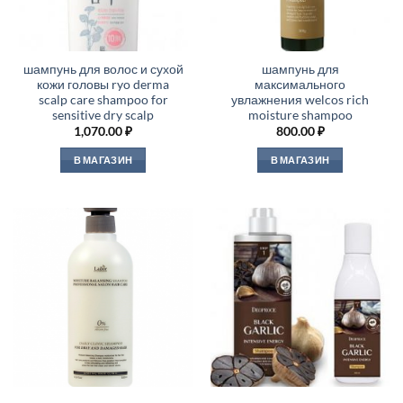
шампунь для волос и сухой
шампунь для
кожи головы ryo derma
максимального
scalp care shampoo for
увлажнения welcos rich
sensitive dry scalp
moisture shampoo
1,070.00
₽
800.00
₽
В МАГАЗИН
В МАГАЗИН