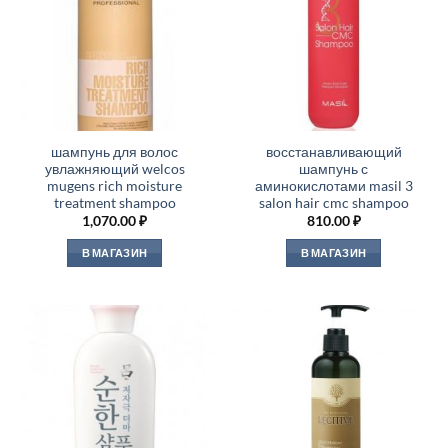
шампунь для волос
восстанавливающий
увлажняющий welcos
шампунь с
mugens rich moisture
аминокислотами masil 3
treatment shampoo
salon hair cmc shampoo
1,070.00
₽
810.00
₽
В МАГАЗИН
В МАГАЗИН