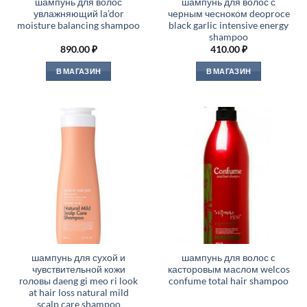
шампунь для волос
шампунь для волос с
увлажняющий la’dor
черным чесноком deoproce
moisture balancing shampoo
black garlic intensive energy
shampoo
890.00
₽
410.00
₽
В МАГАЗИН
В МАГАЗИН
шампунь для сухой и
шампунь для волос c
чувствительной кожи
касторовым маслом welcos
головы daeng gi meo ri look
confume total hair shampoo
at hair loss natural mild
scalp care shampoo