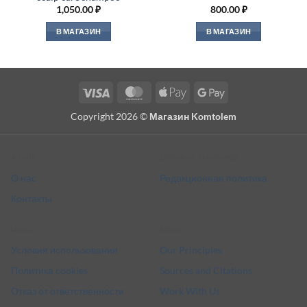
1,050.00
₽
800.00
₽
В МАГАЗИН
В МАГАЗИН
Visa
MasterCard
Apple
Google
Pay
Pay
Copyright 2026 ©
Магазин Komtolem
About
Editorial standards
О нас
Редакционная политика
Контакты
Legal
More
Условия использования
Our Principles
Политика cookies
Sources and Citations
Отказ от ответственности
Work With Us