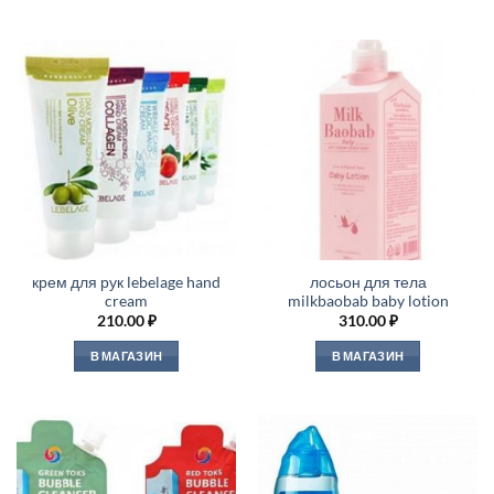
крем для рук lebelage hand
лосьон для тела
cream
milkbaobab baby lotion
210.00
₽
310.00
₽
В МАГАЗИН
В МАГАЗИН