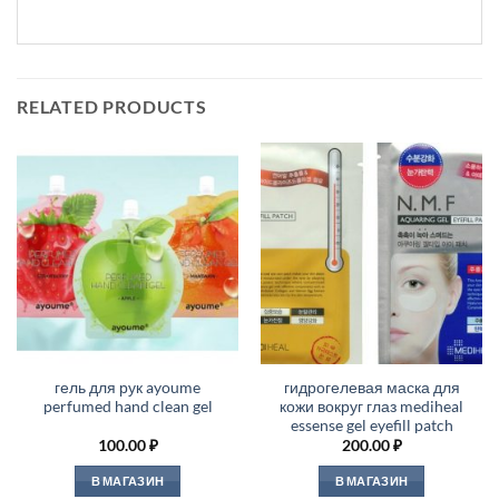
RELATED PRODUCTS
гель для рук ayoume
гидрогелевая маска для
perfumed hand clean gel
кожи вокруг глаз mediheal
essense gel eyefill patch
100.00
₽
200.00
₽
В МАГАЗИН
В МАГАЗИН