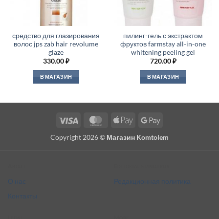
средство для глазирования
пилинг-гель с экстрактом
волос jps zab hair revolume
фруктов farmstay all-in-one
glaze
whitening peeling gel
330.00
₽
720.00
₽
В МАГАЗИН
В МАГАЗИН
Visa
MasterCard
Apple
Google
Pay
Pay
Copyright 2026 ©
Магазин Komtolem
About
Editorial standards
О нас
Редакционная политика
Контакты
Legal
More