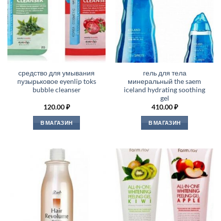
средство для умывания
гель для тела
пузырьковое eyenlip toks
минеральный the saem
bubble cleanser
iceland hydrating soothing
gel
120.00
₽
410.00
₽
В МАГАЗИН
В МАГАЗИН