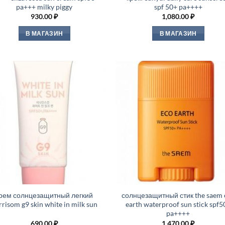
pa+++ milky piggy
spf 50+ pa++++
930.00
₽
1,080.00
₽
В МАГАЗИН
В МАГАЗИН
рем солнцезащитный легкий
солнцезащитный стик the saem 
rrisom g9 skin white in milk sun
earth waterproof sun stick spf5
pa++++
690.00
₽
1,470.00
₽