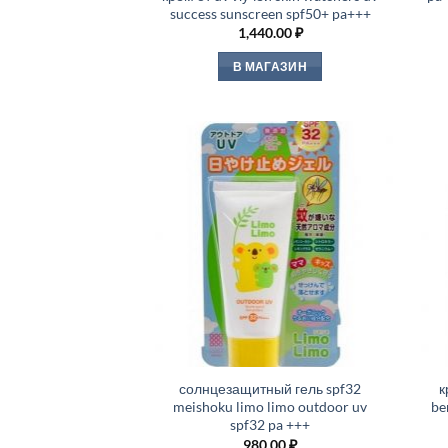
success sunscreen spf50+ pa+++
1,440.00
₽
В МАГАЗИН
солнцезащитный гель spf32
к
meishoku limo limo outdoor uv
be
spf32 pa +++
980.00
₽