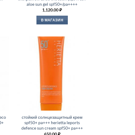
aloe sun gel spf50+/pa++++
1,120.00
₽
В МАГАЗИН
eco
стойкий солнцезащитный крем
0+
spf50+ pa+++ herietta leports
defence sun cream spf50+ pa+++
650.00
₽