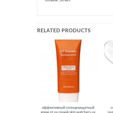
RELATED PRODUCTS
эффективный солнцезащитный
с
крем от uv-лучей skin watchers uv
pa+