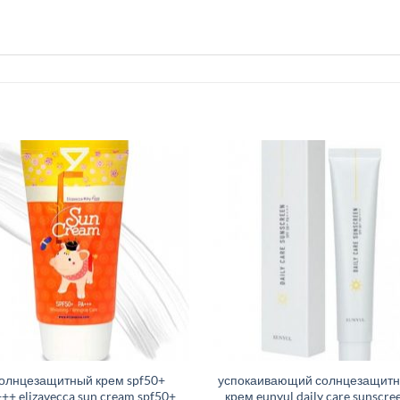
олнцезащитный крем spf50+
успокаивающий солнцезащит
++ elizavecca sun cream spf50+
крем eunyul daily care sunscre