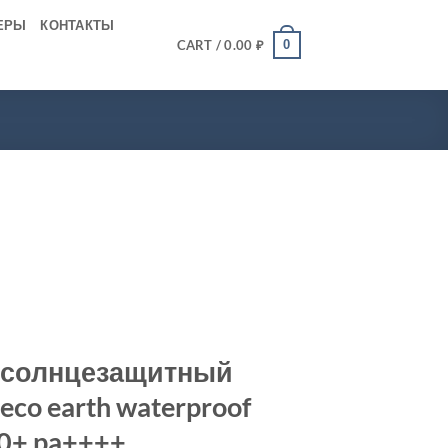
ЕРЫ
КОНТАКТЫ
0
CART /
0.00
₽
 солнцезащитный
eco earth waterproof
50+ pa++++