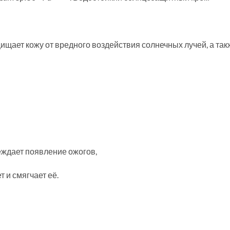
ает кожу от вредного воздействия солнечных лучей, а такж
еждает появление ожогов,
т и смягчает её.