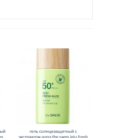
ный
гель солнцезащитный с
en
экстрактом алоэ the saem jeju fresh