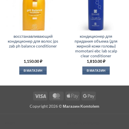
восстанавливающий
кондиционер для
кондиционер для волос jps
придания объема (для
zab ph balance conditioner
жирной кожи головы)
momotani ebc lab scalp
clear conditioner
1,150.00
₽
1,810.00
₽
В МАГАЗИН
В МАГАЗИН
Visa
MasterCard
Apple
Google
Pay
Pay
Copyright 2026 ©
Магазин Komtolem
About
Editorial standards