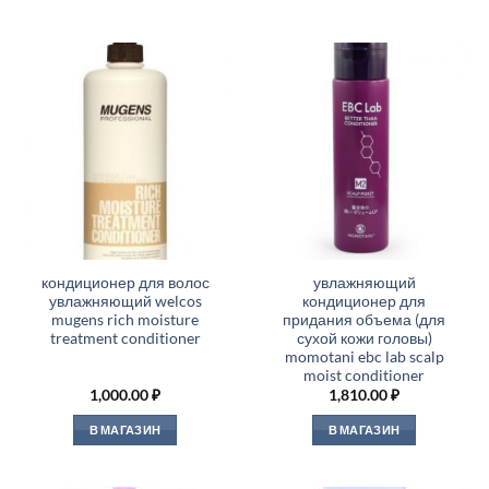
кондиционер для волос
увлажняющий
увлажняющий welcos
кондиционер для
mugens rich moisture
придания объема (для
treatment conditioner
сухой кожи головы)
momotani ebc lab scalp
moist conditioner
1,000.00
₽
1,810.00
₽
В МАГАЗИН
В МАГАЗИН