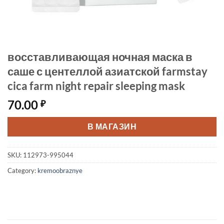
восставливающая ночная маска в
саше с центеллой азиатской farmstay
cica farm night repair sleeping mask
70.00
₽
В МАГАЗИН
SKU:
112973-995044
Category:
kremoobraznye