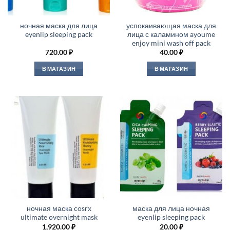
ночная маска для лица
успокаивающая маска для
eyenlip sleeping pack
лица с каламином ayoume
enjoy mini wash off pack
720.00
₽
40.00
₽
В МАГАЗИН
В МАГАЗИН
ночная маска cosrx
маска для лица ночная
ultimate overnight mask
eyenlip sleeping pack
1,920.00
₽
20.00
₽