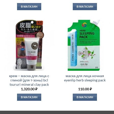
В МАГАЗИН
В МАГАЗИН
крем – маска для лица с
маска для лица ночная
глиной (для т-зоны) bcl
eyenlip herb sleeping pack
tsururi mineral clay pack
1,320.00
₽
110.00
₽
В МАГАЗИН
В МАГАЗИН