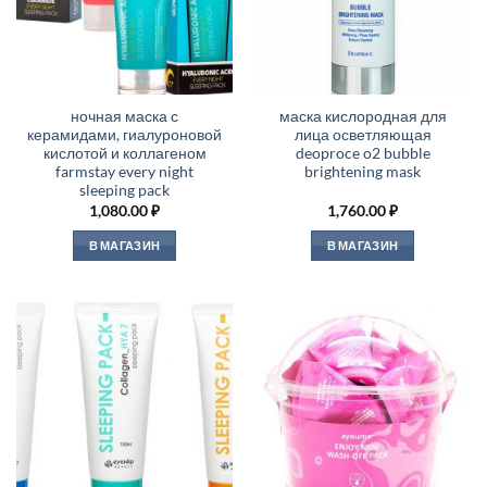
ночная маска с
маска кислородная для
керамидами, гиалуроновой
лица осветляющая
кислотой и коллагеном
deoproce o2 bubble
farmstay every night
brightening mask
sleeping pack
1,080.00
₽
1,760.00
₽
В МАГАЗИН
В МАГАЗИН