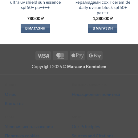
ultra uv shield sun essence
керамидами coxir ceramide
spf50+ pa++++
daily uv sun block spf50+
pa+++
780.00
₽
1,380.00
₽
В МАГАЗИН
В МАГАЗИН
Visa
MasterCard
Apple
Google
Pay
Pay
Copyright 2026 ©
Магазин Komtolem
About
Editorial standards
О нас
Редакционная политика
Контакты
Legal
More
Условия использования
Our Principles
Политика cookies
Sources and Citations