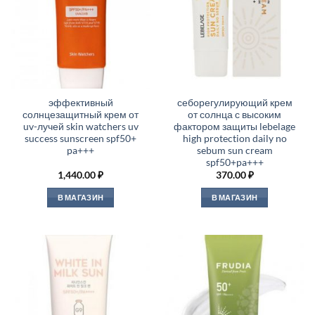
эффективный
себорегулирующий крем
солнцезащитный крем от
от солнца с высоким
uv-лучей skin watchers uv
фактором защиты lebelage
success sunscreen spf50+
high protection daily no
pa+++
sebum sun cream
spf50+pa+++
1,440.00
₽
370.00
₽
В МАГАЗИН
В МАГАЗИН