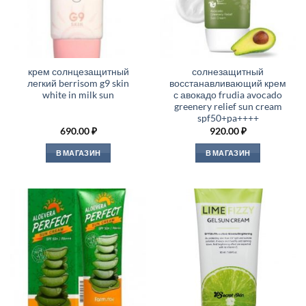
крем солнцезащитный
солнезащитный
легкий berrisom g9 skin
восстанавливающий крем
white in milk sun
с авокадо frudia avocado
greenery relief sun cream
spf50+pa++++
690.00
₽
920.00
₽
В МАГАЗИН
В МАГАЗИН