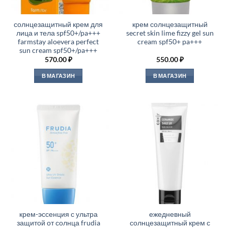
солнцезащитный крем для
крем солнцезащитный
лица и тела spf50+/pa+++
secret skin lime fizzy gel sun
farmstay aloevera perfect
cream spf50+ pa+++
sun cream spf50+/pa+++
570.00
₽
550.00
₽
В МАГАЗИН
В МАГАЗИН
крем-эссенция с ультра
ежедневный
защитой от солнца frudia
солнцезащитный крем с